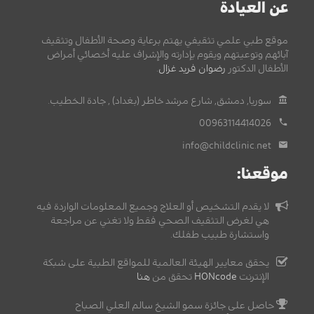
عن العيادة
موقع طبي علمي تثقيفي يهتم برعاية وصحة الأطفال وتثقيف
آبائهم وتوعيتهم ويقوم بإدارته والإشراف عليه أخصائي أمراض
الأطفال الدكتور
رضوان فريد غزال
.
سوريا, دمشق, شارع مرشد خاطر (بغداد) , جادة الخطيب.
00963114414026
info@childclinic.net
موقعنا:
لا يقدم التشخيص أو العلاج وجميع المعلومات الواردة فيه
هي لغرض التثقيف الصحي فقط ولا تغني عن مراجعة
واستشارة طبيب طفلك.
يحقق معايير الهيئة العالمية للمواقع الطبية على شبكة
الإنترنت
HONcode
تحقق من
هنا
حاصل على جائزة سمو الشيخ سالم العلي الصباح