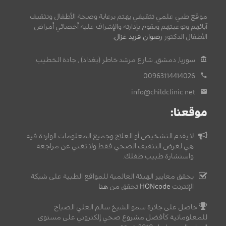
موقع طبي علمي تثقيفي يهتم برعاية وصحة الأطفال وتثقيف
آبائهم وتوعيتهم ويقوم بإدارته والإشراف عليه أخصائي أمراض
الأطفال الدكتور
رضوان فريد غزال
.
سوريا, دمشق, شارع مرشد خاطر (بغداد) , جادة الخطيب.
00963114414026
info@childclinic.net
موقعنا:
لا يقدم التشخيص أو العلاج وجميع المعلومات الواردة فيه
هي لغرض التثقيف الصحي فقط ولا تغني عن مراجعة
واستشارة طبيب طفلك.
يحقق معايير الهيئة العالمية للمواقع الطبية على شبكة
الإنترنت
HONcode
تحقق من
هنا
حاصل على جائزة سمو الشيخ سالم العلي الصباح
للمعلوماتية كأفضل مشروع صحي إلكتروني على مستوى