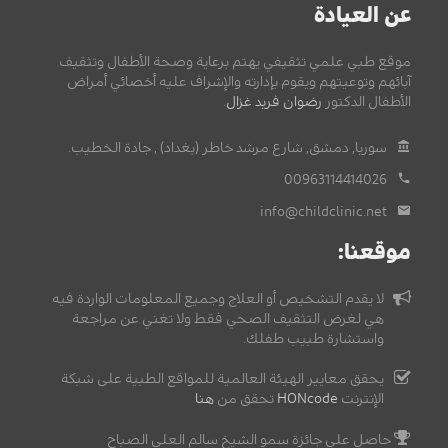
عن العيادة
موقع طبي علمي تثقيفي يهتم برعاية وصحة الأطفال وتثقيف
آبائهم وتوعيتهم ويقوم بإدارته والإشراف عليه أخصائي أمراض
الأطفال الدكتور
رضوان فريد غزال
.
سوريا, دمشق, شارع مرشد خاطر (بغداد) , جادة الخطيب.
00963114414026
info@childclinic.net
موقعنا:
لا يقدم التشخيص أو العلاج وجميع المعلومات الواردة فيه
هي لغرض التثقيف الصحي فقط ولا تغني عن مراجعة
واستشارة طبيب طفلك.
يحقق معايير الهيئة العالمية للمواقع الطبية على شبكة
الإنترنت
HONcode
تحقق من
هنا
حاصل على جائزة سمو الشيخ سالم العلي الصباح