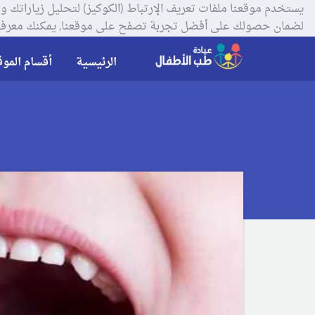
لضمان حصولك على أفضل تجربة تصفح على موقعنا, يمكنك معرفة
الرئيسية
أقسام الموق