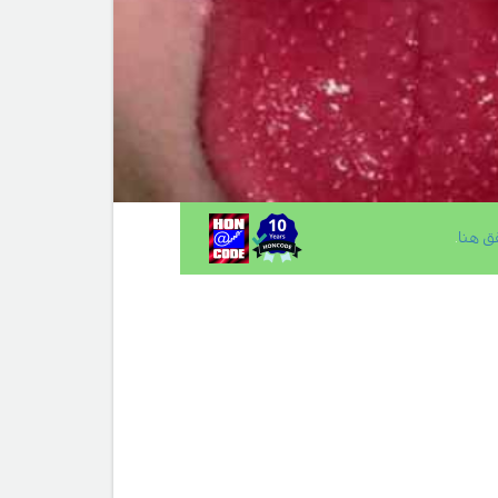
ق هنا
.