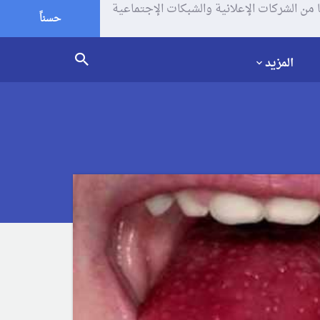
يف الإرتباط (الكوكيز) لتحليل زياراتك وإستخدامك للموقع و تتم مشاركة بعض المعلومات مع Google وغيرها من الشركات الإعلانية والشبكات الإجتماعية
حسناً
المزيد