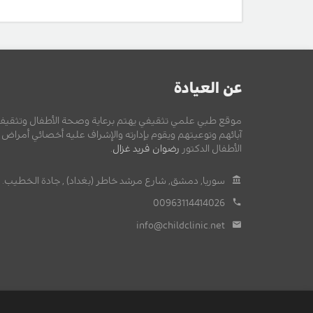
عن العيادة
موقع طبي علمي تثقيفي يهتم برعاية وصحة الأطفال وتثقيف
آبائهم وتوعيتهم ويقوم بإدارته والإشراف عليه أخصائي أمراض
الأطفال الدكتور
رضوان فريد غزال
.
سوريا, دمشق, شارع مرشد خاطر (بغداد) , جادة الخطيب.
00963114414026
info@childclinic.net