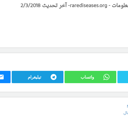
واتساب
تيليغرام
ال