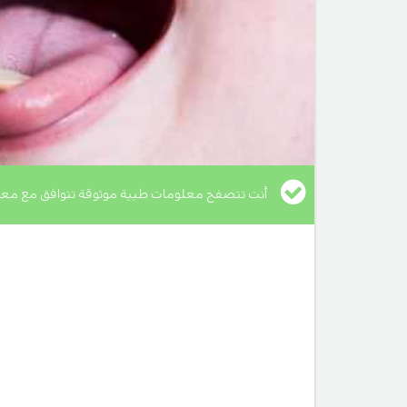
أنت تتصفح معلومات طبية موثوقة تتوافق مع معا