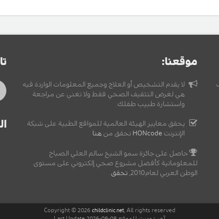
موقعنا:
تا
لا يقدم التشخيص أو العلاج وجميع المعلومات الواردة فيه
هي لغرض التثقيف الصحي فقط ولا تغني عن مراجعة
واستشارة طبيب طفلك.
ال
يحقق معايير الهيئة العالمية للمواقع الطبية على شبكة
الإنترنت
HONcode
تحقق من
هنا
حاصل على جائزة سمو الشيخ سالم العلي الصباح
للمعلوماتية كأفضل مشروع صحي إلكتروني على مستوى
الوطن العربي لعام2010,
تحقق
.
Copyright © 2026
, All rights reserved
childclinic.net
آخر تحديث للموقع 08-08-2026 Last Update