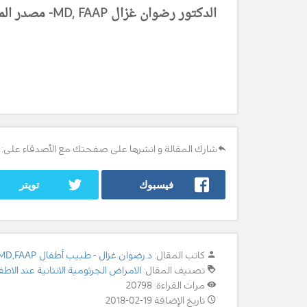
الدكتور رضوان غزال MD, FAAP- مصدر المعلومات - rarediseases.org- آخر تحديث 2/3/2018
شارك المقالة و انشرها على صفحتك مع الأصدقاء على:
فيسبوك
تويتر
كاتب المقال:
د.رضوان غزال - طبيب أطفال MD,FAAP
تصنيف المقال:
الامراض الجرثومية الانتانية عند الاطف
مرات القراءة: 20798
تاريخ الإضافة 19-02-2018