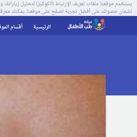
لضمان حصولك على أفضل تجربة تصفح على موقعنا, يمكنك معرفة
الرئيسية
أقسام الموق