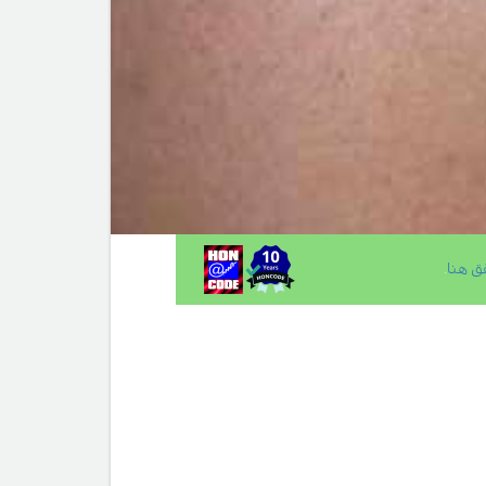
ق هنا
.