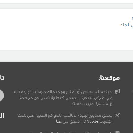
 الجلد
موقعنا:
تا
لا يقدم التشخيص أو العلاج وجميع المعلومات الواردة فيه
هي لغرض التثقيف الصحي فقط ولا تغني عن مراجعة
واستشارة طبيب طفلك.
ال
يحقق معايير الهيئة العالمية للمواقع الطبية على شبكة
الإنترنت
HONcode
تحقق من
هنا