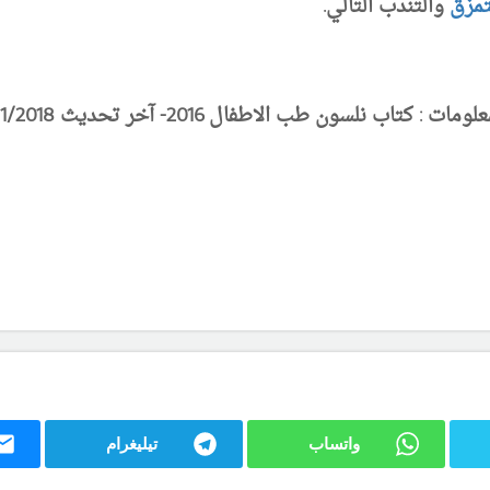
تمزق
والتندب التالي.
واتساب
تيليغرام