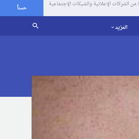
يف الإرتباط (الكوكيز) لتحليل زياراتك وإستخدامك للموقع و تتم مشاركة بعض المعلومات مع Google وغيرها من الشركات الإعلانية والشبكات الإجتماعية
حسناً
المزيد