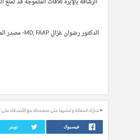
الرشافة بالإبرة للآفات المتموجة قد تمنع
ال
الدكتور رضوان غزال MD, FAAP- مصدر المعلومات : كتاب نلسون طب الاطفال 2016- آخر تحديث 18/1/2018
شارك المقالة و انشرها على صفحتك مع الأصدقاء على:
فيسبوك
تويتر