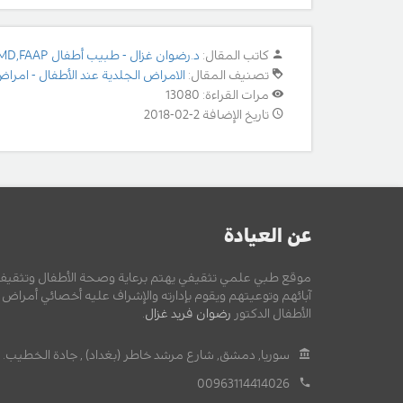
كاتب المقال:
د.رضوان غزال - طبيب أطفال MD,FAAP
تصنيف المقال:
الامراض الجلدية عند الأطفال - امراض
مرات القراءة: 13080
تاريخ الإضافة 2-02-2018
عن العيادة
موقع طبي علمي تثقيفي يهتم برعاية وصحة الأطفال وتثقيف
آبائهم وتوعيتهم ويقوم بإدارته والإشراف عليه أخصائي أمراض
الأطفال الدكتور
رضوان فريد غزال
.
سوريا, دمشق, شارع مرشد خاطر (بغداد) , جادة الخطيب.
00963114414026