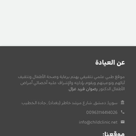
عن العيادة
موقع طبي علمي تثقيفي يهتم برعاية وصحة الأطفال وتثقيف
آبائهم وتوعيتهم ويقوم بإدارته والإشراف عليه أخصائي أمراض
الأطفال الدكتور
رضوان فريد غزال
.
سوريا, دمشق, شارع مرشد خاطر (بغداد) , جادة الخطيب.
00963114414026
info@childclinic.net
موقعنا: