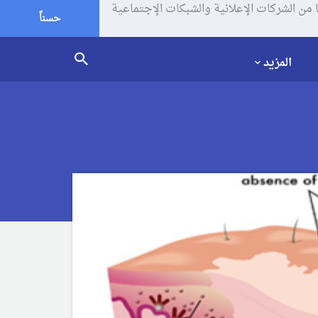
يف الإرتباط (الكوكيز) لتحليل زياراتك وإستخدامك للموقع و تتم مشاركة بعض المعلومات مع Google وغيرها من الشركات الإعلانية والشبكات الإجتماعية
حسناً
المزيد