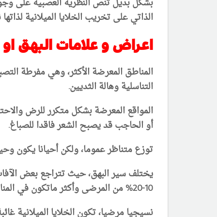
بشكل بديل تنص النظرية العصبية على وجود
الذاتي على تخريب الخلايا الميلانية لذاته
اعراض و علامات البهق او 
المناطق المعرضة الأكثر، وهي مفرطة التصب
التناسلية وهالة الثديين
.
المواقع المعرضة بشكل متكرر للرض والاحتكا
أو الحاجب
قد يصبح الشعر فاقدا للصباغ.
توزع متناظر عموما، ولكن أحيانا يكون وح
يختلف سير البهق، حيث تتراجع بعض الآفات
10-20% من المرضى
وأكثر ماتكون في المن
نسيجيا مرضيا، تكون الخلايا الميلانية غائ