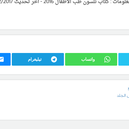
لومات : كتاب نلسون طب الاطفال 201
6
- آخر تحديث 20/12/201
7
واتساب
تيليغرام
 الجلد