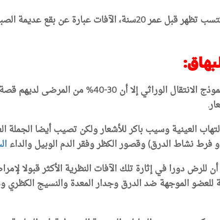
حوال نصف حالات هذا العيب الصباغي المكتسب تظهر قبل عمر 20سنة، 
لبهاق
:
على الرغم من عدم وجود دليل قاطع على نموذج الانتقال 
ار.
لتهاب العينية وسيب باكر للأشعار ولكن تصيب أيضا الجملة الع
فرط نشاط الدرق) وقصور الكظر وفقر الدم الوبيل والداء
ال
أن للرض دورا في إثارة تلك
الآفات النظرية الأكثر قبولا لإمرا
ية للعضو الموجهة ضد الدرق وجدار المعدة والنسيج الكظري
وذ