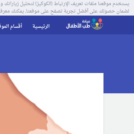
لضمان حصولك على أفضل تجربة تصفح على موقعنا, يمكنك معرفة
الرئيسية
أقسام الموق