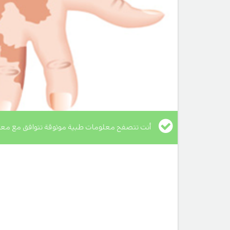
أنت تتصفح معلومات طبية موثوقة تتوافق مع معا