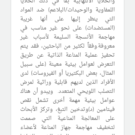
والخلايا الالتهابية بما في ذلك الخلايا
اللمفاوية والوحيدات/البلاعم) ضد المواد
التي ينظر إليها على أنها غريبة
(المستضدات) على نحو غير مناسب في
مهاجمة الأنسجة السليمة لأسباب غير
معروفة.وفقاً لكثير من الباحثين، فقد يتم
تحفيز عملية المناعة الذاتية عن طريق
التعرض لعوامل بيئية معينة (على سبيل
المثال، بعض البكتيريا أو الفيروسات) لدى
الأفراد الذين لديهم قابلية وراثية لمرض
التصلب اللويحي المتعدد.
ويبدو أن هناك
عوامل بيئية مهمة أخرى تشمل نقص
فيتامين (د)
وتدخين التبغ، وتركز الأبحاث
على المعالجة المناعية التي صممت
لتخفيف مهاجمة جهاز المناعة لأعضاء