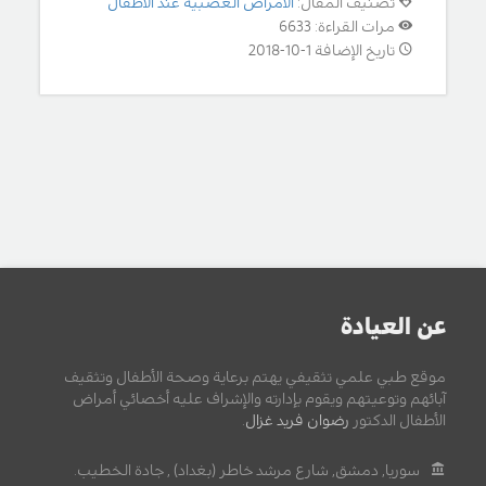
تصنيف المقال:
الامراض العصبية عند الاطفال
مرات القراءة: 6633
تاريخ الإضافة 1-10-2018
عن العيادة
موقع طبي علمي تثقيفي يهتم برعاية وصحة الأطفال وتثقيف
آبائهم وتوعيتهم ويقوم بإدارته والإشراف عليه أخصائي أمراض
الأطفال الدكتور
رضوان فريد غزال
.
سوريا, دمشق, شارع مرشد خاطر (بغداد) , جادة الخطيب.