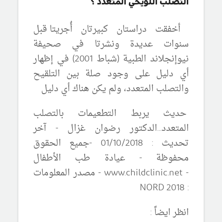
التصلب اللويحي المتعدد ؟
أخفقت دراستان كبيرتان أُجريتا
قبل
سنوات عديدة
ونشرتا
في صحيفة
نيوإنجلاند الطبية (شباط 2001) في إظهار
أي دليل على وجود صلة بين التلقيح
والتصلب المتعدد، ولم يكن هناك أي دليل
حديث يربط التطعيمات بالتصلب
المتعدد.
..الدكتور رضوان غزال - آخر
تحديث : 01/10/2018 -جميع الحقوق
محفوظة - عيادة طب الأطفال
- www.childclinic.net - مصدر المعلومات
: NORD 2018
انظر ايضاً :