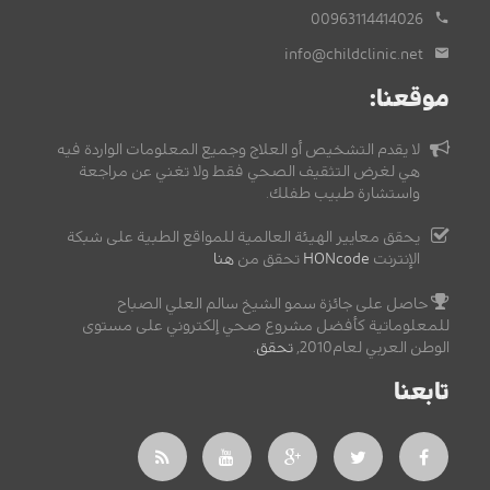
00963114414026
info@childclinic.net
موقعنا:
لا يقدم التشخيص أو العلاج وجميع المعلومات الواردة فيه
هي لغرض التثقيف الصحي فقط ولا تغني عن مراجعة
واستشارة طبيب طفلك.
يحقق معايير الهيئة العالمية للمواقع الطبية على شبكة
الإنترنت
HONcode
تحقق من
هنا
حاصل على جائزة سمو الشيخ سالم العلي الصباح
للمعلوماتية كأفضل مشروع صحي إلكتروني على مستوى
الوطن العربي لعام2010,
تحقق
.
تابعنا