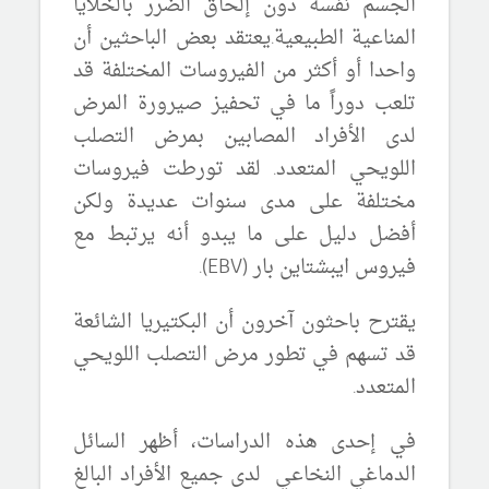
الجسم نفسه دون إلحاق الضرر بالخلايا
المناعية الطبيعية.يعتقد بعض الباحثين أن
واحد
ا
أو أكثر من الفيروسات المختلفة قد
تلعب دوراً ما في تحفيز
صيرورة
المرض
لدى الأفراد المصابين بمرض التصلب
اللويحي المتعدد. لقد تورطت فيروسات
مختلفة على مدى سنوات عديدة ولكن
أفضل دليل على ما يبدو أنه يرتبط مع
فيروس ايبشتاين بار (
EBV
).
يقترح باحثون آخرون أن البكتيريا الشائعة
قد تسهم في
تطور
مرض التصلب اللويحي
المتعدد.
في إحدى
هذه
الدراسات، أظهر السائل
الدماغي النخاعي لدى جميع الأفراد البالغ