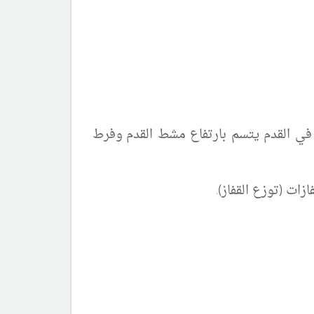
ﻲ اﻟﻘﺪم ﻳﺘﺴﻢ ﺑﺎرﺗﻔﺎع مشط القدم
وفرط
ات (توزع القفاز).