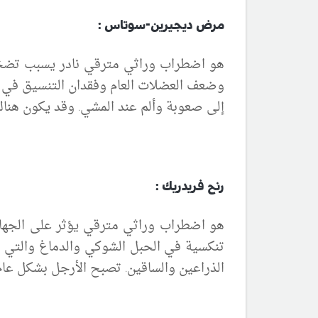
مرض ديجيرين-سوتاس :
هو اضطراب وراثي مترقي نادر يسبب تضخم 
وضعف العضلات العام وفقدان التنسيق في ال
إلى صعوبة وألم عند المشي. وقد يكون هنا
رنح فريدريك :
هو اضطراب وراثي مترقي يؤثر على الجها
تنكسية في الحبل الشوكي والدماغ والتي ت
الذراعين والساقين. تصبح
الأرجل
بشكل عام