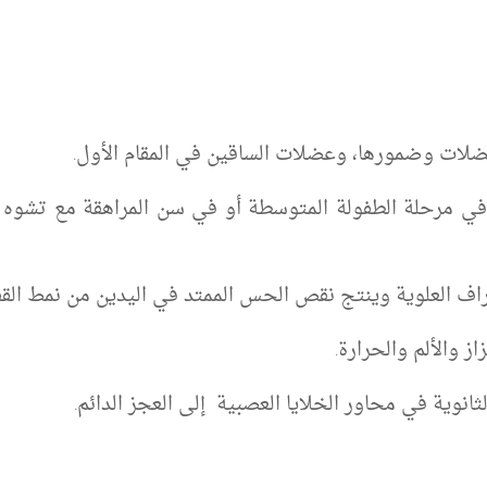
ات وضمورها، وعضلات الساقين في المقام الأول.
ﻲ ﻣﺮﺣﻠﺔ اﻟﻄﻔﻮﻟﺔ اﻟﻤﺘﻮﺳﻄﺔ أو ﻓﻲ ﺳﻦ اﻟﻤﺮاﻫﻘﺔ ﻣﻊ ﺗﺸﻮﻩ ﻓ
اف العلوية وينتج
نقص الحس الممتد في اليدين من نمط القفاز
 والألم والحرارة.
لثانوية في
محاور الخلايا العصبية
إلى العجز الدائم.