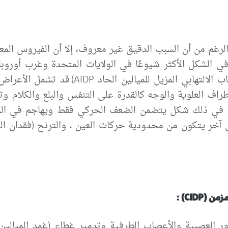
الرغم من أن السبب الدقيق غير معروف،
إلا أن
الفيروس المع
في الشكل الأكثر شيوعًا في الولايات المتحدة وغرب أوروب
الالتهابي المزيل للميالين الحاد
AIDP
).قد تشمل الأعراض
أطراف العلوية والوجه كالقدرة على التنفس والبلع والكلام.
وت
 في ذلك شكل يتضمن الضعف الحركي فقط ويهاجم في الم
 آخر يتكون من
محدودية
حركات العين ، والترنح (فقدان ال
مزمن (
CIDP
)
:
 العصبية والأعصاب الطرفية وتدمير غطاء (غمد الميالين