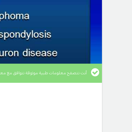
أنت تتصفح معلومات طبية موثوقة تتوافق مع معا