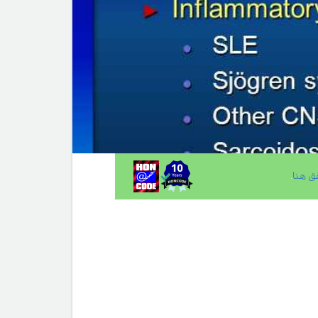
ق هنا
.