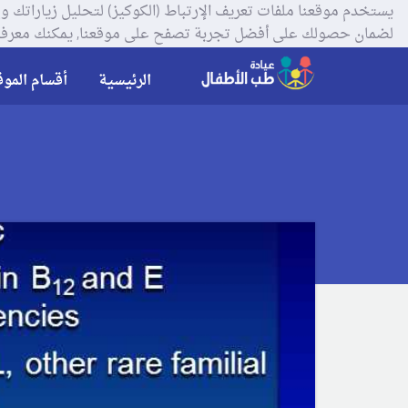
لضمان حصولك على أفضل تجربة تصفح على موقعنا, يمكنك معرفة
الرئيسية
أقسام الموق