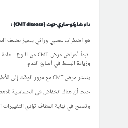
داء شاركو-ماري-توث (
CMT disease
) :
هو اضطراب عصبي وراثي يتميز بضعف العضل
ﺗﺒﺪأ أﻋﺮاض ﻣﺮض
CMT
ﻣﻦ اﻟﻨﻮع
I
عادة ﻓ
وزيادة البسط في أصابع القدم
.
ينتشر مرض
CMT
مع مرور الوقت إلى الأطر
حيث أنَ هناك انخفاض في الحساسية للاهتزاز
وتصبح في نهاية المطاف
تؤدي
التغييرات ا