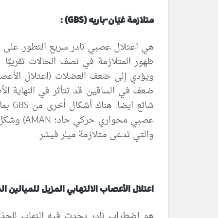
متلازمة غيَان-باريه (
GBS
) :
هي اعتلال عصبي نادر سريع التطور. على 
ظهور المتلازمة في نصف الحالات تقريبًا. 
ويؤدي إلى ضعف العضلات (اعتلال الأعصاب 
ضعف
في
الساقين. قد تتأثر في النهاية ال
شائع ايضا
. هناك أشكال أخرى من
GBS
بما
عصبي محواري حركي حاد؛
AMAN
) وشكل
والتي تدعى متلازمة ميلر فيشر.
اعتلال الأعصاب الالتهابي المزيل للميالين ال
هو اضطراب نادر يحدث فيه التهاب للجذور