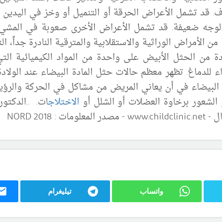
قد تشمل الأعراض الحرقة أو التنميل أو وخز في اليدين و
وجه ضعيفة. قد تشمل الأعراض الأخرى صعوبة في المشي و
الأمراض الوراثية والاستقلابية والمترقية النادرة جداً، ال
 من الحثل الأبيض على واحدة من المواد الكيميائية التي
ء للدماغ.
تظهر
معظم
حالات
حثل المادة البيضاء عند الولاد
البيضاء في أن يعاني المريض من مشاكل في الحركة والرؤية
 الشعور
برخاوة
العضلات أو الشلل أو
الاختلاج
ات.
NORD 201
واتساب
تيليغرام