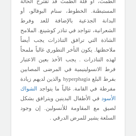
الطمث، أو قلة الطمث قد تقترح الحالة
المستبطنة. الخطوط، سنام البوفالو، أو
البدانة الجذعية بالإضافة للعد وفرط
الشعرانية، تتواجد في تناذر كوشينغ. الملامح
الشاذة التي ترافق التناذرات يجب أيضاً
ملاحظتها. يكون التأخر التطوري غالباً ملمحاً
لهذه التناذرات . يجب الأخذ بعين الاعتبار
فرط الانسولينيمية في المرضى المصابين
بفرط البلع
hyperphagia
والذين لديهم زيادة
مفرطة في القامة. غالباً ما يتواجد
الشواك
الأسود
في الأطفال البدينين ويترافق بشكل
لصيق مع المقاومة للأنسولين. إن وجود
السلعة يشير للمرض الدرقي .