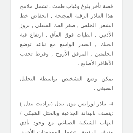
قصة تأخر بلوغ وغياب طمث . تشمل ملامح
هذا التناذر الرقبة المجنحة , انخفاض خط
الشعر الخلفي , صغر الفك السفلي , بروز
الأذنين , الطيات فوق المآق , ارتفاع قبة
الحنك , الصدر الواسع مع تباعد توضع
الحلمتين , المرفق الأروح , وفرط تحدب
الأظافر الأصابع .
يمكن وضع التشخيص بواسطة التحليل
الصبغي .
4- تناذر لورانس مون بيدل (براديت بيدل )
:يتصف بالبدانة الجذعية وبالحثل الشبكي
/
التهاب الشبكية الصباغي مع وجود تأذي
مترقي للرئوية . تشمل الموجودات الأخرى