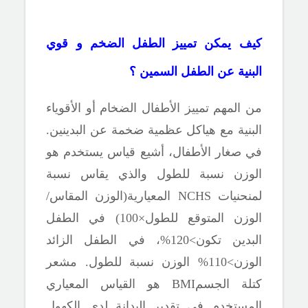
كيف يمكن تمييز الطفل الضخم و قوي
البنية عن الطفل السمين ؟
من المهم تمييز الأطفال الضخام أو الأقوياء
البنية مع هياكل عظمية ضخمة عن البدينين.
في صغار الأطفال، أشيع قياس يستخدم هو
الوزن نسبة للطول والذي يقاس
نسبة
لمنحنيات
NCHS
المعيارية(الوزن المقاس/
الوزن المتوقع للطول×100) في الطفل
البدين تكون>120%، في الطفل الزائد
الوزن>110% الوزن نسبة للطول. مشعر
كتلة الجسم
BMI
هو القياس المعياري
المستخدم في تقدير البدانة لدى الكهول