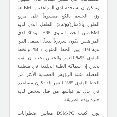
ويمكن أن يستخدم لدى المراهقين.
BMI
هو
وزن الجسم بالكغ مقسوماً على مربع
الطول بالأمتار(كغ/م2). الطفل الذي لديه
BMI
>من الخط المئوي 95% أو>30
لدى
المراهقين يكون سريرياً بديناً. الطفل الذي
لديه
BMI
بين الخط المئوي 85% والخط
المئوي 95%
للعمر والجنس يجب أن يقيم
بحذر. إن سماكة الطية الجلدية في منطقة
العضلة مثلثة الرؤوس العضدية الأكثر من
الخط المئوي 85% للعمر قد تكون مساعدة
في حال تم قياسها من قبل شخص لديه
خبرة بهذه الطريقة .
يورد كتيب
DSM-PC
معايير اضطرابات