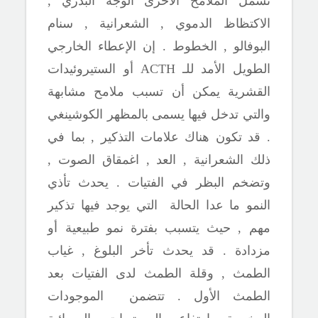
تشمل الملامح الأخرى الوجه البدري ,
الاكتظاظ
الدموي , الشعرانية , سنام
البوفالو , الخطوط . إن الإعطاء الخارجي
الطويل الأمد للـ
ACTH
أو الستيروئيدات
القشرية يمكن أن تسبب ملامح مشابهة
والتي تدخل فيها
يسمى بالمظهر الكوشينغي
. قد تكون هناك علامات التذكير , بما في
ذلك الشعرانية , العد , اغمقاق الصوت ,
وتضخم البظر في الفتيات . يحدث تأذي
النمو ما عدا الحالة التي يوجد فيها تذكير
مهم , حيث يتسبب بفترة نمو طبيعية أو
مزدادة . قد يحدث تأخر البلوغ , غياب
الطمث , وقلة الطمث لدى الفتيات بعد
الطمث الأول . تتضمن الموجودات