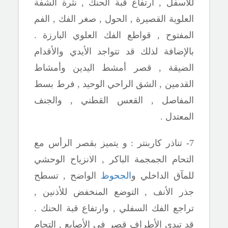
للأسفل , ارتفاع قبة الحنك , نثرة الشفة
العلوية القصيرة , الحول , صغر الفك , الفم
المفتوح , قواطع الفك العلوي البارزة .
بالإضافة لذلك قد تتواجد الأيدي والأقدام
الضيقة , قصر أمشط اليدين وأمشاط
القدمين , الشق الراحي الوحيد , فرط بسط
المفاصل , القعس القطني , والجنف
المعتدل .
7- تناذر كاربنتر : و يتميز بقصر الرأس مع
التحام الجمجمة الباكر , الانزياح الوحشي
للمآق الداخلي و
الجحوظ
الواضح , تسطح
جذر الأنف , التوضع المنخفض للأذنين ,
تراجع الفك السفلي , وارتفاع قبة الحنك .
قد تبدي الأطراف قصر في الأصابع , التحام