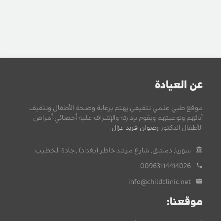
عن العيادة
موقع طبي علمي تثقيفي يهتم برعاية وصحة الأطفال وتثقيف
آبائهم وتوعيتهم ويقوم بإدارته والإشراف عليه أخصائي أمراض
الأطفال الدكتور
رضوان فريد غزال
.
سوريا, دمشق, شارع مرشد خاطر (بغداد) , جادة الخطيب.
00963114414026
info@childclinic.net
موقعنا: