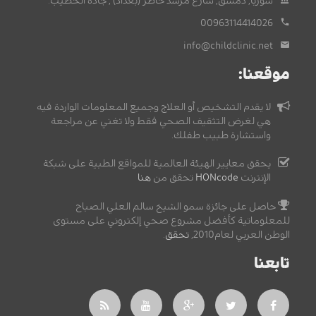
سوريا, دمشق, شارع مرشد خاطر (بغداد) , جادة الخطيب.
00963114414026
info@childclinic.net
موقعنا:
لا يقدم التشخيص أو العلاج وجميع المعلومات الواردة فيه
هي لغرض التثقيف الصحي فقط ولا تغني عن مراجعة
واستشارة طبيب طفلك.
يحقق معايير الهيئة العالمية للمواقع الطبية على شبكة
الإنترنت
HONcode
تحقق من
هنا
حاصل على جائزة سمو الشيخ سالم العلي الصباح
للمعلوماتية كأفضل مشروع صحي إلكتروني على مستوى
الوطن العربي لعام2010,
تحقق
.
تابعنا