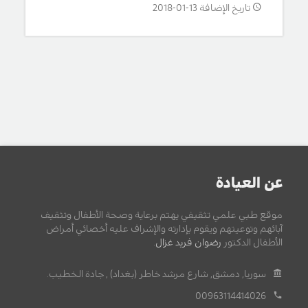
تاريخ الإضافة 13-01-2018
عن العيادة
موقع طبي علمي تثقيفي يهتم برعاية وصحة الأطفال وتثقيف
آبائهم وتوعيتهم ويقوم بإدارته والإشراف عليه أخصائي أمراض
الأطفال الدكتور
رضوان فريد غزال
.
سوريا, دمشق, شارع مرشد خاطر (بغداد) , جادة الخطيب.
00963114414026