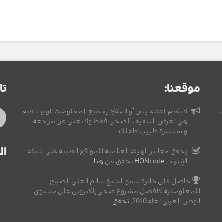
موقعنا:
تا
لا يقدم التشخيص أو العلاج وجميع المعلومات الواردة فيه
هي لغرض التثقيف الصحي فقط ولا تغني عن مراجعة
واستشارة طبيب طفلك.
ال
يحقق معايير الهيئة العالمية للمواقع الطبية على شبكة
الإنترنت
HONcode
تحقق من
هنا
حاصل على جائزة سمو الشيخ سالم العلي الصباح
للمعلوماتية كأفضل مشروع صحي إلكتروني على مستوى
الوطن العربي لعام2010,
تحقق
.