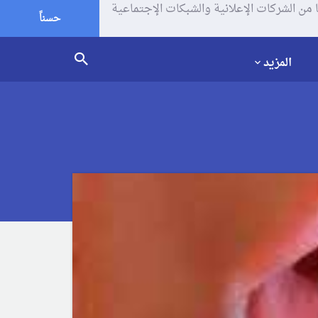
يف الإرتباط (الكوكيز) لتحليل زياراتك وإستخدامك للموقع و تتم مشاركة بعض المعلومات مع Google وغيرها من الشركات الإعلانية والشبكات الإجتماعية
حسناً
المزيد