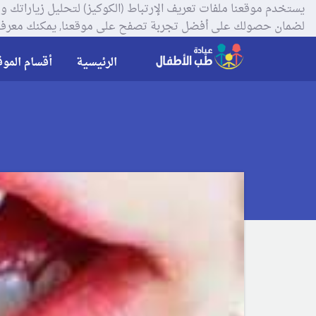
لضمان حصولك على أفضل تجربة تصفح على موقعنا, يمكنك معرفة
الرئيسية
أقسام الموق