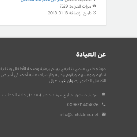
مرات القراءة: 7529
تاريخ الإضافة 13-01-2018
عن العيادة
موقع طبي علمي تثقيفي يهتم برعاية وصحة الأطفال وتثقيف
آبائهم وتوعيتهم ويقوم بإدارته والإشراف عليه أخصائي أمراض
الأطفال الدكتور
رضوان فريد غزال
.
سوريا, دمشق, شارع مرشد خاطر (بغداد) , جادة الخطيب.
00963114414026
info@childclinic.net