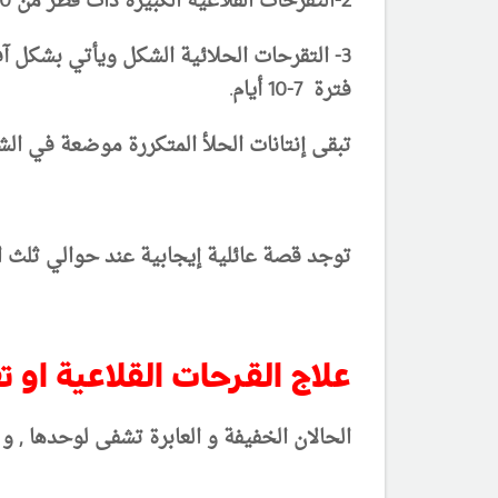
2-التقرحات القلاعية الكبيرة ذات قطر من 10 ملمترا وتحتاج فترة 10-30 يوما للشفاء.
3-
التقرحات الحلائية الشكل
ويأتي بشكل آفا
فترة 7-10 أيام.
تبقى
إنتانات الحلأ المتكررة موضعة في الش
توجد قصة عائلية إيجابية عند حوالي ثلث ا
علاج القرحات القلاعية او ت
الحالان الخفيفة و العابرة تشفى لوحدها , و