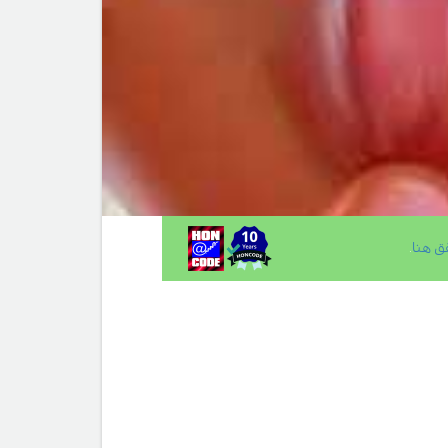
ق هنا
.