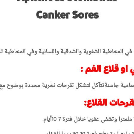
Canker Sores
 المخاطية الشفوية والشدقية واللسانية وفي المخاطية تحت 
او قلاع الفم :
امية جاسئةتتآكل لتشكل تقرحات نخرية محددة بوضوح مع نت
قرحات القلاع:
7-10
أيام.