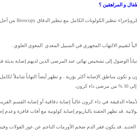
فال و المراهقين ؟
ونإجراء تنظير الكولونات الكامل مع تنظير الدقاق
IIeoscopy
من أجل ت
لباً لتقييم الالتهاب المجهري في السبيل المعدي المعوي العلوي .
اناً الوصول إلى تشخيص نهائي عند المرضى الذين لديهم إصابة بديئة في
 تكون مناطق الإصابة أكثر بؤرية . و تظهر أيضاً التهاباً شاملاً لكامل
اء كرون.
لأمعاء الدقيقة في داء كرون غالباً إصابة دقاقية أو إصابة القسم الق
انية .قد تظهر الحقنة بالباريوم إصابة كولونية مع آفات قافزة وعدم إ
الحديد .قد يكون فقر الدم ضخم الأورمات الناجم عن عوز الفولات وفيت