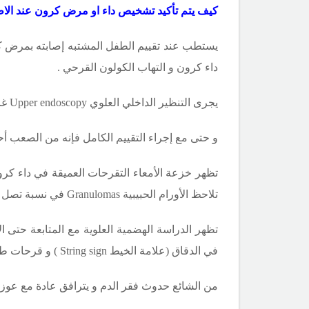
كيف يتم تأكيد تشخيص داء او مرض كرون عند الاط
يستطب عند تقييم الطفل المشتبه إصابته بمرض كر
داء كرون و التهاب الكولون القرحي .
يجرى التنظير الداخلي العلوي
Upper endoscopy
غا
و حتى مع إجراء التقييم الكامل فإنه من الصعب أحي
تظهر خزعة الأمعاء التقرحات العميقة في داء كرون و
تلاحظ الأورام الحبيبية
Granulomas
في نسبة تصل إلى 30 % من مرضى د
تظهر الدراسة الهضمية العلوية مع المتابعة حتى ا
في الدقاق (علامة الخيط
String sign
) و قرحات طول
من الشائع حدوث فقر الدم و يترافق عادة مع عوز 