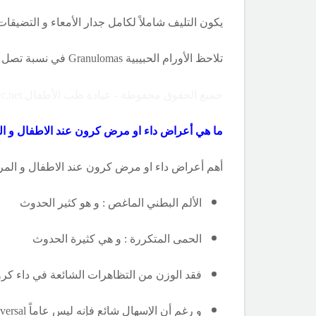
يكون التليف شاملاً لكامل جدار الأمعاء و التضيقات
تلاحظ الأورام الحبيبية
Granulomas
في نسبة تصل إلى 30 % من مرضى د
جميع الحقوق محفوظة - عيادة طب الأطفال Copyright ©childclinic.net
ما هي أعراض داء او مرض كرون عند الاطفال و ال
أهم أعراض داء او مرض كرون عند الاطفال و المر
الألم البطني الماغص : و هو كثير الحدوث
الحمى المتكررة : و هي كثيرة الحدوث
فقد الوزن من التظاهرات الشائعة في داء كرو
و رغم أن الإسهال شائع فإنه ليس عاماً
versal