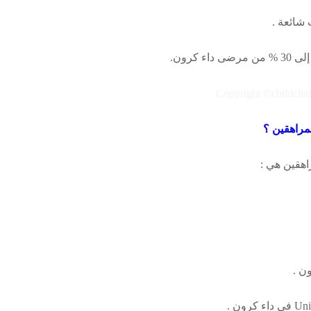
 شائعة .
اء كرون.
مراهقين ؟
اهقين هي :
ن .
Uni
في داء كرون .