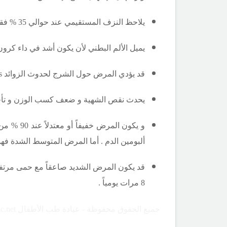
يلاحظ النزف المستقيمي عند حوالي 35 % فقط من حالات داء كرون .
يميل الألم البطني لأن يكون أشد في داء كرون م
قد يؤدي المرض حول الشرج لحدوث الزوائد
s
يحدث نقص الشهية و ضعف كسب الوزن و تأخر النمو في 40
ألبومين الدم . أما المرض المتوسط الشدة فهو عدد مرات التبرز أكثر من 6 مرات يوميا
قد يكون المرض الشديد صاعقاً مع حمى مرتفعة
8 مرات يومياً .
جميع الحقوق محفوظة - عيادة طب الأطفال Copyright ©childclinic.net