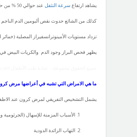
يشاهد ارتفاع
سرعة التثفل
عند حوالي 50 % من حالات التهاب الكولون القرحي و عند 80 % من حالات داء كرون .
كذلك من الشائع حدوث نقص ألبومين الدم الناجم 
تزداد مستويات الأمينوترانسفيراز المصلية (خمائر ا
يظهر فحص البراز وجود الدم والكريات البيض في ا
جميع الحقوق محفوظة - عيادة طب الأطفال Copyright ©childclinic.net
ما هي الامراض التي تشبه في أعراضها
مرض كرو
يشمل التشخيص التفريقي
لمرض
كرون
عند الاطفا
الأسباب المزمنة للإسهال (الجرثومية و ا
التهاب الزائدة الدودية