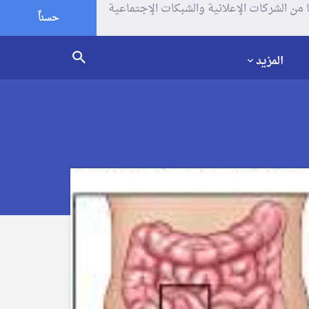
يف الإرتباط (الكوكيز) لتحليل زياراتك وإستخدامك للموقع و تتم مشاركة بعض المعلومات مع Google وغيرها من الشركات الإعلانية والشبكات الإجتماعية
حسناً
المزيد