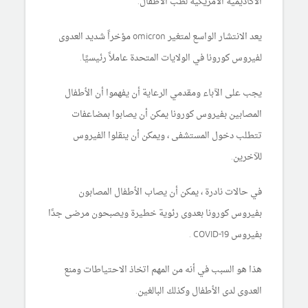
الأكاديمية الأمريكية لطب الأطفال.
يعد الانتشار الواسع لمتغير omicron مؤخراً شديد العدوى
لفيروس كورونا في الولايات المتحدة عاملاً رئيسيًا.
يجب على الآباء ومقدمي الرعاية أن يفهموا أن الأطفال
المصابين بفيروس كورونا يمكن أن يصابوا بمضاعفات
تتطلب دخول المستشفى ، ويمكن أن ينقلوا الفيروس
للآخرين.
في حالات نادرة ، يمكن أن يصاب الأطفال المصابون
بفيروس كورونا بعدوى رئوية خطيرة ويصبحون مرضى جدًا
بفيروس COVID-19 .
هذا هو السبب في أنه من المهم اتخاذ الاحتياطات ومنع
العدوى لدى الأطفال وكذلك البالغين.