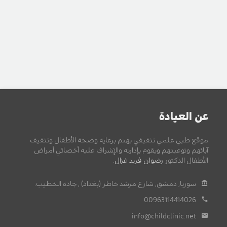
عن العيادة
موقع طبي علمي تثقيفي يهتم برعاية وصحة الأطفال وتثقيف
آبائهم وتوعيتهم ويقوم بإدارته والإشراف عليه أخصائي أمراض
الأطفال الدكتور
رضوان فريد غزال
.
سوريا, دمشق, شارع مرشد خاطر (بغداد) , جادة الخطيب.
00963114414026
info@childclinic.net