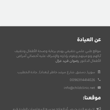
عن العيادة
موقع طبي علمي تثقيفي يهتم برعاية وصحة الأطفال وتثقيف
آبائهم وتوعيتهم ويقوم بإدارته والإشراف عليه أخصائي أمراض
الأطفال الدكتور
رضوان فريد غزال
.
سوريا, دمشق, شارع مرشد خاطر (بغداد) , جادة الخطيب.
00963114414026
info@childclinic.net
موقعنا:
لا يقدم التشخيص أو العلاج وجميع المعلومات الواردة فيه