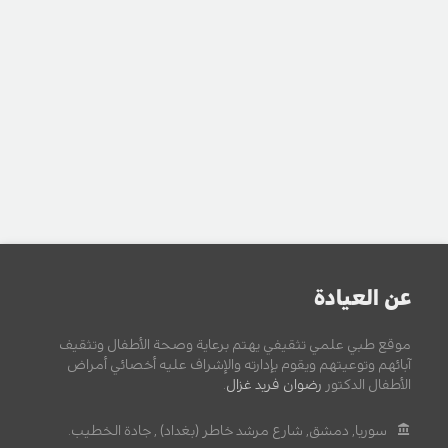
عن العيادة
موقع طبي علمي تثقيفي يهتم برعاية وصحة الأطفال وتثقيف
آبائهم وتوعيتهم ويقوم بإدارته والإشراف عليه أخصائي أمراض
الأطفال الدكتور
رضوان فريد غزال
.
سوريا, دمشق, شارع مرشد خاطر (بغداد) , جادة الخطيب.