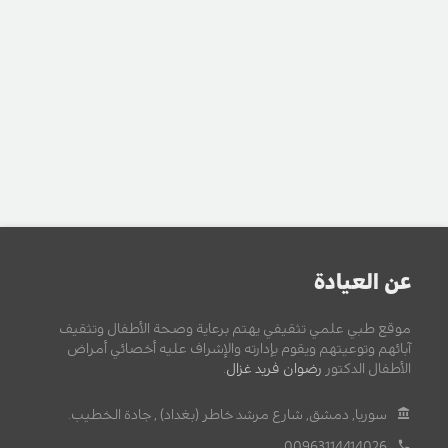
عن العيادة
موقع طبي علمي تثقيفي يهتم برعاية وصحة الأطفال وتثقيف
آبائهم وتوعيتهم ويقوم بإدارته والإشراف عليه أخصائي أمراض
الأطفال الدكتور
رضوان فريد غزال
.
سوريا, دمشق, شارع مرشد خاطر (بغداد) , جادة الخطيب.
00963114414026