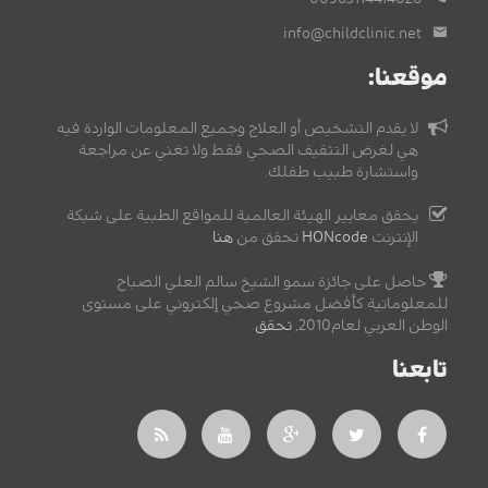
info@childclinic.net
موقعنا:
لا يقدم التشخيص أو العلاج وجميع المعلومات الواردة فيه
هي لغرض التثقيف الصحي فقط ولا تغني عن مراجعة
واستشارة طبيب طفلك.
يحقق معايير الهيئة العالمية للمواقع الطبية على شبكة
الإنترنت
HONcode
تحقق من
هنا
حاصل على جائزة سمو الشيخ سالم العلي الصباح
للمعلوماتية كأفضل مشروع صحي إلكتروني على مستوى
الوطن العربي لعام2010,
تحقق
.
تابعنا