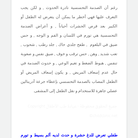
رغم أن الصدمة التحسسية نادرة الحدوث , و لكن يجب
التعرف عليها فهي أخطر ما يمكن أن يتعرض له الطفل أو
الكبير بعد قرص الحشرات أحياناً , و أعراض الصدمة
التحسسية هي تورم في اللسان و الفم و الوجه , و حس
ضيق في البلعوم , طفح جلدي حاك , جلد رطب , شحوب ,
تعب شديد , وهن , حس ترقب و خوف , ضيق نفس و صعوبة
تنفس , هبوط الضغط و تغيم الوعي , و حدوث الصدمة في
حال عدم إسعاف المريض , و يكون إسعاف المريض أو
الطفل المصاب بالصدمة التحسسي بإعطاء جرعة أدرينالين
عضلي جاهزة للاستخدام و نقل الطفل إلى المشفى.
جميع الحقوق محفوظة - عيادة طب الأطفال Copyright
©childclinic.net
طفلي تعرض للدغ حشرة و حدث لديه ألم بسيط و تورم