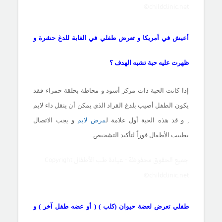
©childclinic.net
أعيش في أمريكا و تعرض طفلي في الغابة للدغ حشرة و
ظهرت عليه حبة تشبه الهدف ؟
إذا كانت الحبة ذات مركز أسود و محاطة بحلقة حمراء فقد
يكون الطفل أصيب بلدغ القراد الذي يمكن أن ينقل داء لايم
, و قد هذه الحبة أول علامة ل
مرض لايم
و يجب الاتصال
بطبيب الأطفال فوراً لتأكيد التشخيص.
جميع الحقوق محفوظة - عيادة طب الأطفال Copyright
©childclinic.net
طفلي تعرض لعضة حيوان (كلب ) ( أو عضه طفل آخر ) و