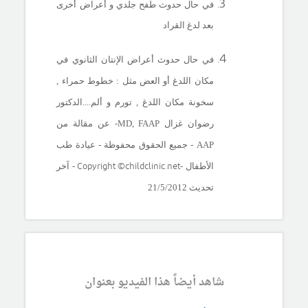
في حال حدوث طفح جلدي و أعراض أخرى
بعد لدغ القراد
في حال حدوث أعراض الإنتان الثانوي في
مكان اللدغ أو العض مثل : خطوط حمراء ,
سخونة مكان اللدغ , تورم و ألم....الدكتور
رضوان غزال
MD, FAAP
- عن مقالة من
AAP -
جميع الحقوق محفوظة - عيادة طب
Copyright ©childclinic.net
الأطفال -
- آخر
تحديث 21/5/2012
شاهد أيضاً هذا الفيديو بعنوان