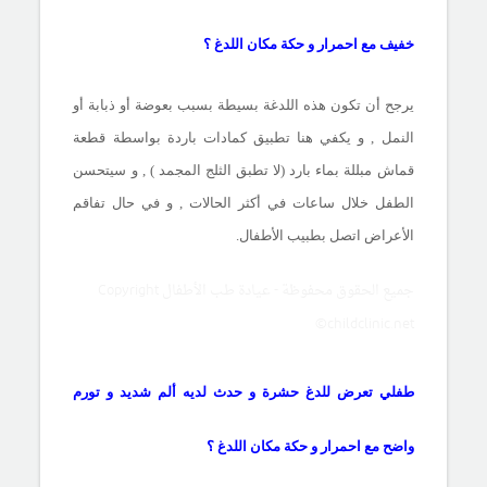
خفيف مع احمرار و حكة مكان اللدغ ؟
يرجح أن تكون هذه اللدغة بسيطة بسبب بعوضة أو ذبابة أو
النمل , و يكفي هنا تطبيق كمادات باردة بواسطة قطعة
قماش مبللة بماء بارد (لا تطبق الثلج المجمد ) , و سيتحسن
الطفل خلال ساعات في أكثر الحالات , و في حال تفاقم
الأعراض اتصل بطبيب الأطفال.
جميع الحقوق محفوظة - عيادة طب الأطفال Copyright
©childclinic.net
طفلي تعرض للدغ حشرة و حدث لديه ألم شديد و تورم
واضح مع احمرار و حكة مكان اللدغ ؟