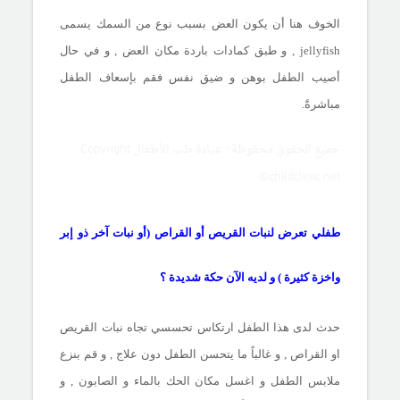
الخوف هنا أن يكون العض بسبب نوع من السمك يسمى
jellyfish
, و طبق كمادات باردة مكان العض , و في حال
أصيب الطفل بوهن و ضيق نفس فقم بإسعاف الطفل
مباشرةً.
جميع الحقوق محفوظة - عيادة طب الأطفال Copyright
©childclinic.net
طفلي تعرض لنبات القريص أو القراص (أو نبات آخر ذو إبر
واخزة كثيرة ) و لديه الآن حكة شديدة ؟
حدث لدى هذا الطفل ارتكاس تحسسي تجاه نبات القريص
او القراص , و غالباً ما يتحسن الطفل دون علاج , و قم بنزع
ملابس الطفل و اغسل مكان الحك بالماء و الصابون , و