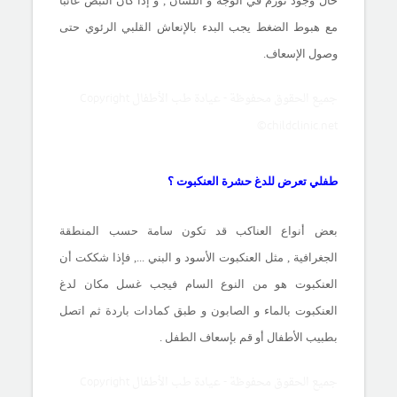
حال وجود تورم في الوجه و اللسان , و إذا كان النبض غائباً
مع هبوط الضغط يجب البدء بالإنعاش القلبي الرئوي حتى
وصول الإسعاف.
جميع الحقوق محفوظة - عيادة طب الأطفال Copyright
©childclinic.net
طفلي تعرض للدغ حشرة العنكبوت ؟
بعض أنواع العناكب قد تكون سامة حسب المنطقة
الجغرافية , مثل العنكبوت الأسود و البني ..., فإذا شككت أن
العنكبوت هو من النوع السام فيجب غسل مكان لدغ
العنكبوت بالماء و الصابون و طبق كمادات باردة ثم اتصل
بطبيب الأطفال أو قم بإسعاف الطفل .
جميع الحقوق محفوظة - عيادة طب الأطفال Copyright