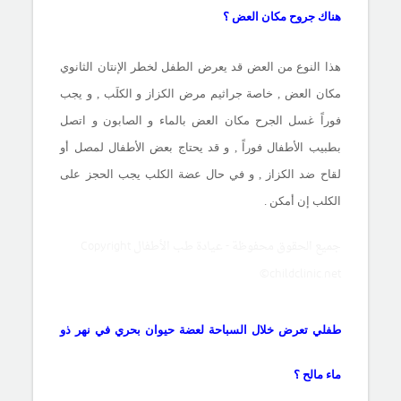
هناك جروح مكان العض ؟
هذا النوع من العض قد يعرض الطفل لخطر الإنتان الثانوي
مكان العض , خاصة جراثيم مرض الكزاز و الكلَب , و يجب
فوراً غسل الجرح مكان العض بالماء و الصابون و اتصل
بطبيب الأطفال فوراً , و قد يحتاج بعض الأطفال لمصل أو
لقاح ضد الكزاز , و في حال عضة الكلب يجب الحجز على
الكلب إن أمكن .
جميع الحقوق محفوظة - عيادة طب الأطفال Copyright
©childclinic.net
طفلي تعرض خلال السباحة لعضة حيوان بحري في نهر ذو
ماء مالح ؟