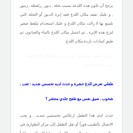
يرجح أن تكون هذه اللدغة بسبب نحلة , دبور , زلقطة , زنبور
, و عليك تفقد مكان اللدغ فقد إبرة الدبور أو النحلة التي
تلسع بها لا زالت مكان اللدغ و عليك استخدام ملقط صغير
لنزع هذه الإبرة , ثم اغسل مكان اللدغ بالماء والصابون ثم
طبق كمادات باردة مكان اللدغ.
جميع الحقوق محفوظة - عيادة طب الأطفال Copyright
©childclinic.net
طفلي تعرض للدغ حشرة و حدث لديه تحسس شديد : تعب ,
شحوب , ضيق نفس مع طفح جلدي منتشر ؟
حدث لدى هذا الطفل ارتكاس تحسسي شديد , و يجب
الاتصال بالطبيب فوراً أو نقل الطفل إلى مركز الطوارئ في