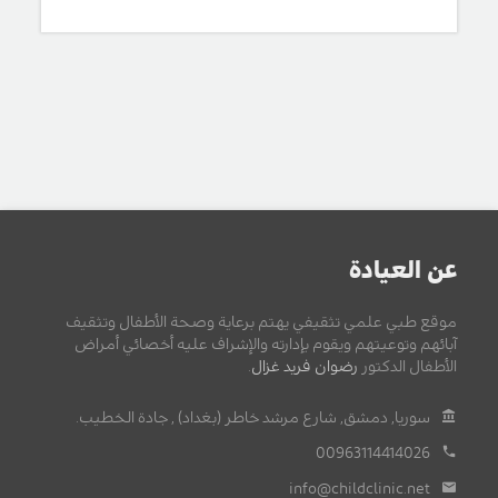
عن العيادة
موقع طبي علمي تثقيفي يهتم برعاية وصحة الأطفال وتثقيف
آبائهم وتوعيتهم ويقوم بإدارته والإشراف عليه أخصائي أمراض
الأطفال الدكتور
رضوان فريد غزال
.
سوريا, دمشق, شارع مرشد خاطر (بغداد) , جادة الخطيب.
00963114414026
info@childclinic.net