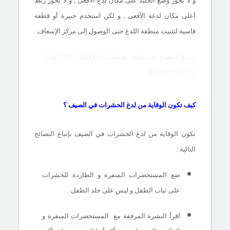
و لا يجوز وضع الجليد على مكان لدغ الأفعى , و لا يجوز ربط
أعلى مكان لدغة الأفعى , و لكن استخدم جبيرة أو قطعة
قاسية لتثبيت منطقة اللدغ حتى الوصول إلى مركز الإسعاف.
جميع الحقوق محفوظة - عيادة طب الأطفال Copyright
©childclinic.net
كيف تكون الوقاية من لدغ الحشرات في الصيف ؟
تكون الوقاية من لدغ الحشرات في الصيف بإتباع النصائح
التالية :
ضع المستحضرات المنفرة و الطاردة للحشرات
على ثياب الطفل و ليس على جلد الطفل
اقرأ النشرة المرفقة مع المستحضرات المنفرة و