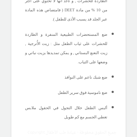
الطاردة للحشرات , و تأكد أنها لا تحتوي على أكثر
من 10 % من مادة
DEET
( فامتصاص هذه المادة
عبر الجلد قد يسبب الأذى للطفل ).
ضع المستحضرات الطبيعية المنفرة و الطاردة
للحشرات على ثياب الطفل مثل : زيت الأُترجية ,
زيت النعنع البستاني , و يمكن تمديدها بزيت نباتي و
وضعها على الثياب.
ضع شبك ناعم على النوافذ
ضع ناموسية فوق سرير الطفل
ألبس الطفل خلال التجول في الحقول ملابس
تغطي الجسم مع كم طويل
جميع الحقوق محفوظة - عيادة طب الأطفال Copyright