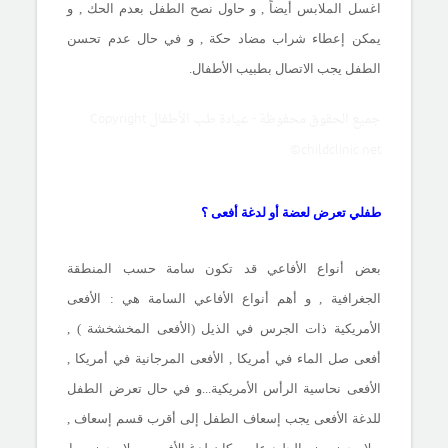
اغسل الملابس أيضاً , و حاول نصح الطفل بعدم الحك , و
يمكن إعطاء شراب مضاد حكة , و في حال عدم تحسن
الطفل يجب الاتصال بطبيب الأطفال.
جميع الحقوق محفوظة - عيادة طب الأطفال Copyright
©childclinic.net
طفلي تعرض لعضة أو لدغة أفعى ؟
بعض أنواع الأفاعي قد تكون سامة حسب المنطقة
الجغرافية , و أهم أنواع الأفاعي السامة هي : الأفعى
الأمريكية ذات الجرس في الذيل (الأفعى المخشخشة ) ,
أفعى صل الماء في أمريكا , الأفعى المرجانية في أمريكا ,
الأفعى نحاسية الرأس الأمريكية...و في حال تعرض الطفل
للدغة الأفعى يجب إسعاف الطفل إلى أقرب قسم إسعاف ,