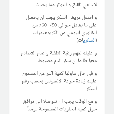
لا داعي للقلق و التوتر مما يحدث
و الطفل مريض السكر يجب ان يحصل
على ما يعادل
حوالي 50٪ -60٪ من
الكالوري اليومي من الكربوهيدرات
(
السكري
ات)
و عليك تفهم رغبة الطفلة و عدم التصادم
معها طالما ان سكر الدم مضبوط
و في حال تناولها كمية اكبر من المسموح
عليك زيادة جرعة الانسولين بحسب رقم
السكر
و مع الوقت يجب ان تتوصلا الى توافق
حول كمية الحلويات المسموحة يومياً