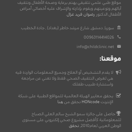
موقع طبي علمي تثقيفي يهتم برعاية وصحة الأطفال وتثقيف
آبائهم وتوعيتهم ويقوم بإدارته والإشراف عليه أخصائي أمراض
الأطفال الدكتور
رضوان فريد غزال
.
سوريا, دمشق, شارع مرشد خاطر (بغداد) , جادة الخطيب.
00963114414026
info@childclinic.net
موقعنا:
لا يقدم التشخيص أو العلاج وجميع المعلومات الواردة فيه
هي لغرض التثقيف الصحي فقط ولا تغني عن مراجعة
واستشارة طبيب طفلك.
يحقق معايير الهيئة العالمية للمواقع الطبية على شبكة
الإنترنت
HONcode
تحقق من
هنا
حاصل على جائزة سمو الشيخ سالم العلي الصباح
للمعلوماتية كأفضل مشروع صحي إلكتروني على مستوى
الوطن العربي لعام2010,
تحقق
.