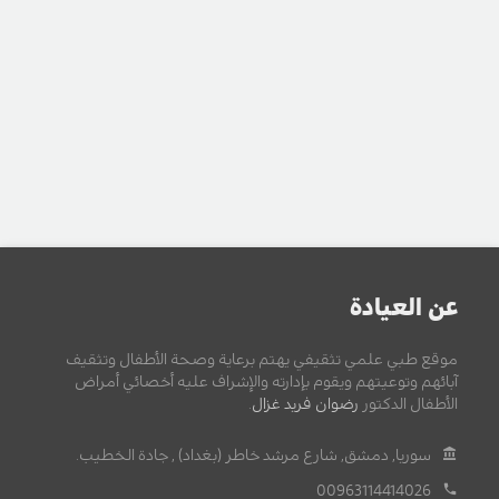
عن العيادة
موقع طبي علمي تثقيفي يهتم برعاية وصحة الأطفال وتثقيف
آبائهم وتوعيتهم ويقوم بإدارته والإشراف عليه أخصائي أمراض
الأطفال الدكتور
رضوان فريد غزال
.
سوريا, دمشق, شارع مرشد خاطر (بغداد) , جادة الخطيب.
00963114414026