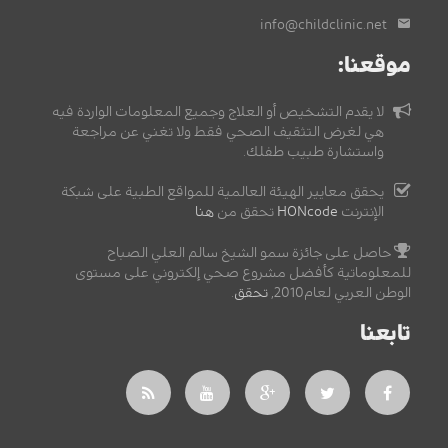
info@childclinic.net
موقعنا:
لا يقدم التشخيص أو العلاج وجميع المعلومات الواردة فيه
هي لغرض التثقيف الصحي فقط ولا تغني عن مراجعة
واستشارة طبيب طفلك.
يحقق معايير الهيئة العالمية للمواقع الطبية على شبكة
الإنترنت
HONcode
تحقق من
هنا
حاصل على جائزة سمو الشيخ سالم العلي الصباح
للمعلوماتية كأفضل مشروع صحي إلكتروني على مستوى
الوطن العربي لعام2010,
تحقق
.
تابعنا