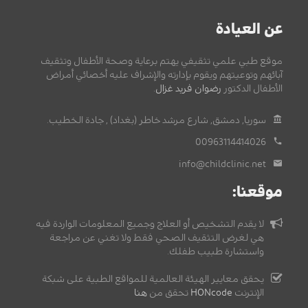
عن العيادة
موقع طبي علمي تثقيفي يهتم برعاية وصحة الأطفال وتثقيف
آبائهم وتوعيتهم ويقوم بإدارته والإشراف عليه أخصائي أمراض
الأطفال الدكتور
رضوان فريد غزال
.
سوريا, دمشق, شارع مرشد خاطر (بغداد) , جادة الخطيب.
00963114414026
info@childclinic.net
موقعنا:
لا يقدم التشخيص أو العلاج وجميع المعلومات الواردة فيه
هي لغرض التثقيف الصحي فقط ولا تغني عن مراجعة
واستشارة طبيب طفلك.
يحقق معايير الهيئة العالمية للمواقع الطبية على شبكة
الإنترنت
HONcode
تحقق من
هنا