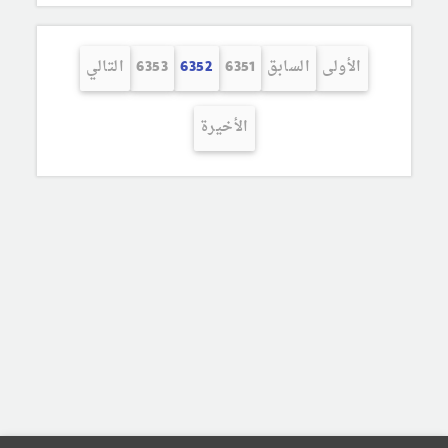
الأولى
السابق
6351
6352
6353
التالي
الأخيرة