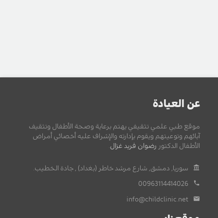
عن العيادة
موقع طبي علمي تثقيفي يهتم برعاية وصحة الأطفال وتثقيف
آبائهم وتوعيتهم ويقوم بإدارته والإشراف عليه أخصائي أمراض
الأطفال الدكتور
رضوان فريد غزال
.
سوريا, دمشق, شارع مرشد خاطر (بغداد) , جادة الخطيب.
00963114414026
info@childclinic.net