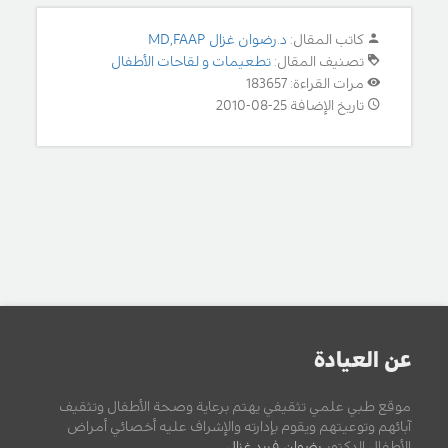
كاتب المقال:
د.رضوان غزال MD,FAAP
تصنيف المقال:
تطعيمات و لقاحات الأطفال
مرات القراءة: 183657
تاريخ الإضافة 25-08-2010
عن العيادة
موقع طبي علمي تثقيفي يهتم برعاية وصحة الأطفال وتثقيف
آبائهم وتوعيتهم ويقوم بإدارته والإشراف عليه أخصائي أمراض
الأطفال الدكتور
رضوان فريد غزال
.