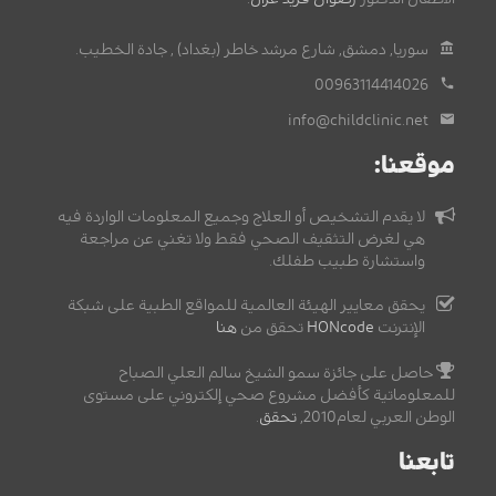
سوريا, دمشق, شارع مرشد خاطر (بغداد) , جادة الخطيب.
00963114414026
info@childclinic.net
موقعنا:
لا يقدم التشخيص أو العلاج وجميع المعلومات الواردة فيه
هي لغرض التثقيف الصحي فقط ولا تغني عن مراجعة
واستشارة طبيب طفلك.
يحقق معايير الهيئة العالمية للمواقع الطبية على شبكة
الإنترنت
HONcode
تحقق من
هنا
حاصل على جائزة سمو الشيخ سالم العلي الصباح
للمعلوماتية كأفضل مشروع صحي إلكتروني على مستوى
الوطن العربي لعام2010,
تحقق
.
تابعنا