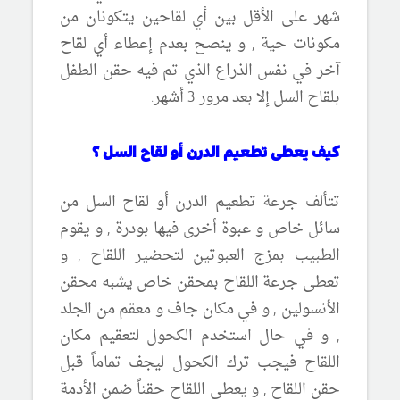
شهر على الأقل بين أي لقاحين يتكونان من
مكونات حية , و ينصح بعدم إعطاء أي لقاح
آخر في نفس الذراع الذي تم فيه حقن الطفل
بلقاح السل إلا بعد مرور 3 أشهر.
كيف يعطى تطعيم الدرن أو لقاح السل ؟
تتألف جرعة تطعيم الدرن أو لقاح السل من
سائل خاص و عبوة أخرى فيها بودرة , و يقوم
الطبيب بمزج العبوتين لتحضير اللقاح , و
تعطى جرعة اللقاح بمحقن خاص يشبه محقن
الأنسولين , و في مكان جاف و معقم من الجلد
, و في حال استخدم الكحول لتعقيم مكان
اللقاح فيجب ترك الكحول ليجف تماماً قبل
حقن اللقاح , و يعطى اللقاح حقناً ضمن الأدمة