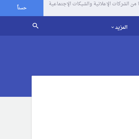
يف الإرتباط (الكوكيز) لتحليل زياراتك وإستخدامك للموقع و تتم مشاركة بعض المعلومات مع Google وغيرها من الشركات الإعلانية والشبكات الإجتماعية
حسناً
المزيد