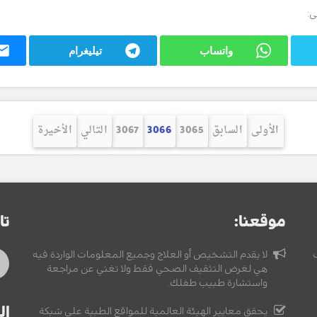
ى:
واتساب
تيليغرام
الأولى
السابق
3065
3066
3067
التالي
الأخيرة
موقعنا:
تا
لا يقدم التشخيص أو العلاج وجميع المعلومات الواردة فيه
هي لغرض التثقيف الصحي فقط ولا تغني عن مراجعة
واستشارة طبيب طفلك.
ال
يحقق معايير الهيئة العالمية للمواقع الطبية على شبكة