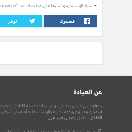
شارك الإستشارة و انشرها على صفحتك مع الأصدقاء عل
فيسبوك
تويتر
عن العيادة
موقع طبي علمي تثقيفي يهتم برعاية وصحة الأطفال وتثقيف
آبائهم وتوعيتهم ويقوم بإدارته والإشراف عليه أخصائي أمراض
الأطفال الدكتور
رضوان فريد غزال
.
سوريا, دمشق, شارع مرشد خاطر (بغداد) , جادة الخطيب.