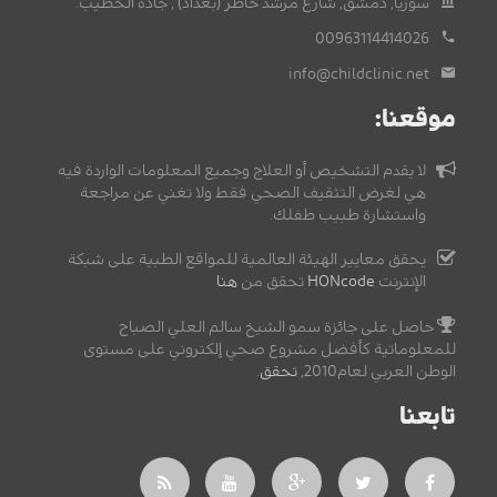
سوريا, دمشق, شارع مرشد خاطر (بغداد) , جادة الخطيب.
00963114414026
info@childclinic.net
موقعنا:
لا يقدم التشخيص أو العلاج وجميع المعلومات الواردة فيه
هي لغرض التثقيف الصحي فقط ولا تغني عن مراجعة
واستشارة طبيب طفلك.
يحقق معايير الهيئة العالمية للمواقع الطبية على شبكة
الإنترنت
HONcode
تحقق من
هنا
حاصل على جائزة سمو الشيخ سالم العلي الصباح
للمعلوماتية كأفضل مشروع صحي إلكتروني على مستوى
الوطن العربي لعام2010,
تحقق
.
تابعنا