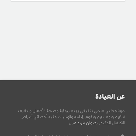
عن العيادة
موقع طبي علمي تثقيفي يهتم برعاية وصحة الأطفال وتثقيف
آبائهم وتوعيتهم ويقوم بإدارته والإشراف عليه أخصائي أمراض
الأطفال الدكتور
رضوان فريد غزال
.