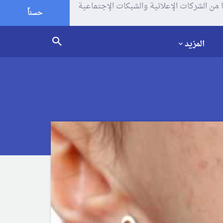
يف الإرتباط (الكوكيز) لتحليل زياراتك وإستخدامك للموقع و تتم مشاركة بعض المعلومات مع Google وغيرها من الشركات الإعلانية والشبكات الإجتماعية
حسناً
المزيد