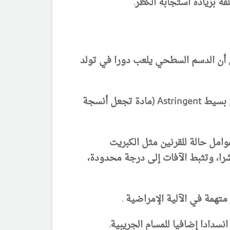
ة بزيادة استجابة الكظر.
ى أن الدسم السطحي يلعب دورا في تولد
لا يتحقق سوى جفاف سطحي وتقشر بواسطة التنظيف، وغالبا ما يكفي التنظيف بصابون بسيط أو عقول بسيط Astringent (مادة تجعل أنسجة
امل حالة للقرنين مثل الكبريت
تقشرا، وتثبط الآفات إلى درجة محدودة،
تهمة في الآلية الإمراضية .
سدادا إضافيا للمسام الجريبية.