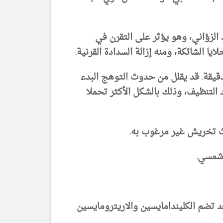
اج العد الزؤاني، وهو يؤثر على التقرن في
ا الشائكة، ومنه إزالة السدادة القرنية.
قيقة.
قد يقلل من حدوث التوهج البدء
ة يوميا لمدة 30 دقيقة بعد التنظيف، وذلك بالشكل الأكثر تحملا
ة المستعملة عند مرضى العد تضم الكليندامايسين والاريترومايسين