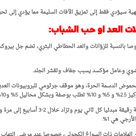
صا بالنسبة للزؤانات والعد الحطاطي البثري، تضم جل بيروك
ضوي وعامل مؤكسد يسبب جفاف وتقشر الجلد.
 الحموض الدسمة الحرة، وهو موقف جرثومي للبروبيونات العدية
دون وصفة.
يجب تطبيق بيروكسيد البنزويل بشكل طبقة ر
أرجي هي 1%.
ن الهلامات ذات السواغ الكحولي، خصوصا عند مرضى التهاب ا