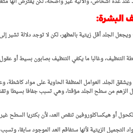
عد عند عدة أشخاص، والآلية غير واضحة، لكن يفترض أنها متعلق
ويجعل الجلد أقل زيتية بالمظهر، لكن لا توجد دلالة تشير إل
ويشقق الجلد. العوامل المنظفة الحاوية على مواد كاشطة، وعو
، قد تزيل الزهم من سطح الجلد مؤقتا، وهي تسبب جفافا بسيطا و
لكحول أو هيكساكلوروفين تنقص العد، لأن بكتريا السطح غير م
تجميل الزيتية لأنها ستفاقم العد الموجود سابقا، وتسبب ان