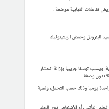
سيد البنزويل وحمض الريتينوئيك
، ويسبب توسفا جريبيا وإزالة انحشار
قيقة مبدئيا كل ثاني يوم وتزاد خلال 2-3 أسابيع إلى مرة واحدة يوميا وذلك حسب التحمل، ونسبة
لجلد التأتبي، أو الأشخاص ذوي الجلد