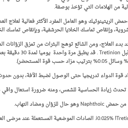
ية من الهلامات التي تؤخذ بوصفة.
عبارة عن مشتق من حمض الريتينوئيك وهو العامل المفرد الأكثر فعالية لعل
روية، وإنقاص تماسك الخلايا الحرشفية، وبإنقاص تماسك الخلاي
ء العلاج، ومن الشائع توهج البثرات من تمزق الزؤانات الد
قد يطبق مرة واحد
قد يكون جل 0.1% أكثر فعالية من جل Tretinoinا i0.025%. الصادات الموضعي