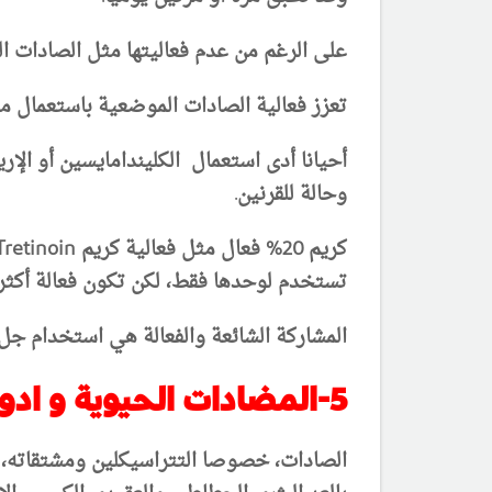
على الرغم من عدم فعاليتها مثل الصادات الف
تعزز فعالية الصادات الموضعية باستعمال متزامن م
وحالة للقرنين.
تستخدم لوحدها فقط، لكن تكون فعالة أكثر
المشاركة الشائعة والفعالة هي استخدام جل بيروكسيد الب
5-المضادات الحيوية و ادوية الالتهاب في علاج حب الشباب او العد :
الصادات، خصوصا التتراسيكلين ومشتقاته، م