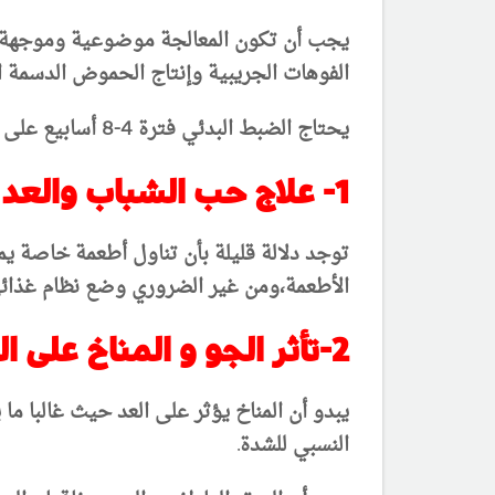
يجب أن تكون المعالجة موضوعية وموجهة لمن
الفوهات الجريبية وإنتاج الحموض الدسمة ا
يحتاج الضبط البدئي فترة 4-8 أسابيع على الأقل. من الهام أيضا مناقشة المشاكل العاطفية الشديدة المحتملة الناتجة عن العد الموجود عند اليفعان.
1- علاج حب الشباب والعد بالحمية الغذائية او النظام الغذائي:
توجد دلالة قليلة بأن تناول أطعمة خاصة ي
الأطعمة،
ومن غير الضروري وضع نظام غذائ
2-تأثر الجو و المناخ على العد و حب الشباب:
يبدو أن المناخ يؤثر على العد حيث غالبا م
النسبي للشدة.