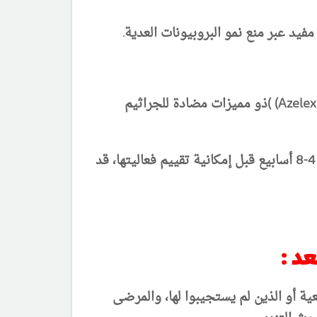
يد عبر منع نمو البروبيونات العدية.
أحيانا أدى استعمال الكليندامايسين أو الإريثرومايسين الموضعي إلى نشوء باكتريا مقاومة. حمض كريم Azelex) )ذو مميزات مضادة للجراثيم
كريم 20% فعال مثل فعالية كريم Tretinoin اi% 0.05 . يجب استخدام كل المستحضرات الموضعية فترة 4-8 أسابيع قبل إمكانية تقييم فعاليتها، قد
ة أو الذين لم يستجيبوا لها، والمرضى