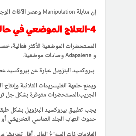
إن منابلة Manipulation وعصر الآفات الوجهية سيؤدي فقط إلى تمزيق الآفات السليمة مما يؤدي إلى تحريض تفاعلات التهابية موضعة .
4-العلاج الموضعي في حالات العد او حب الشباب:
المستحضرات الموضعية الأكثر فعالية، خصو
و Adapalene وصادات موضعية.
بيروكسيد البنزويل عبارة عن بيروكسيد ع
ويمنع حلمهة الغليسريدات الثلاثية وإنتاج
الجريب.
المستحضرات متوفرة بشكل جل تركيز 2.5% و 5% و 10% تطلب بوصفة وبشكل محاليل 5% و10% ب
حدوث التهاب الجلد التماسي التخريشي أو ال
الهلامات ذات السواغ المائي أقل تخريشا م