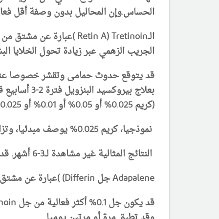
الحساس.
وإن المحاليل بدون وصفة أقل فعال
الــRetin A) Tretinoin )
الجريب الزهمي عبر زيادة تحول الخلايا البش
قد يتوقع حدوث حمامى وتقشر خصوصا عند بد
بعلاج بيروكسيد البنزويل فترة 2-3 أسابيع قبل Tretinion .
(كريم 0.025% أو 0.05% أو 0.01% أو 0.025% وسائل 0.05% بترتيب مزاد حسب قوة المستحضر).
نموذجيا، كريم 0.025% يوصف مبدئيا، وتزاد قوة الدواء تدريجيا حتى الوصول لضبط الآفة، بدون حدوث تخريش غير مرغوب به.
النتائج المثالية غير مشاهدة لــ3-6 أشهر. قد تحدث زيادة الحساسية للشمس، ومنه ضرورة استعال واقي شمسي.
Adapalene جل Differin) )عبارة عن مشتق من حمض Naphthoic وهو حال للزؤان ومضاد التهاب.
وقد تطبق مرة أو مرتين يوميا.