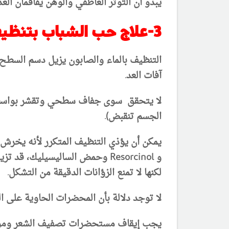
يبدو أن التوتر العاطفي والوهن يفاقمان ال
3-علاج حب الشباب بتنظيف البشرة:
التنظيف بالماء والصابون يزيل دسم السطح 
آفات العد.
الجسم تنقبض).
يمكن أن يؤذي التنظيف المتكرر لأنه يخرش 
و Resorcinol وحمض الساليسيليك
لكنها لا تمنع الزؤانات الدقيقة من التشكل.
لا توجد دلالة بأن المحضرات الحاوية على ا
يجب إيقاف مستحضرات تصفيف الشعر ومواد ال