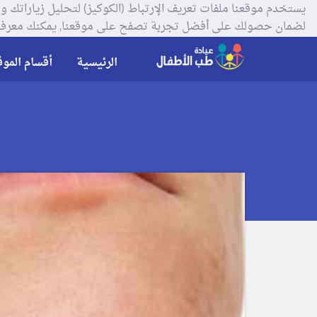
لضمان حصولك على أفضل تجربة تصفح على موقعنا, يمكنك معرفة
الرئيسية
أقسام الموق