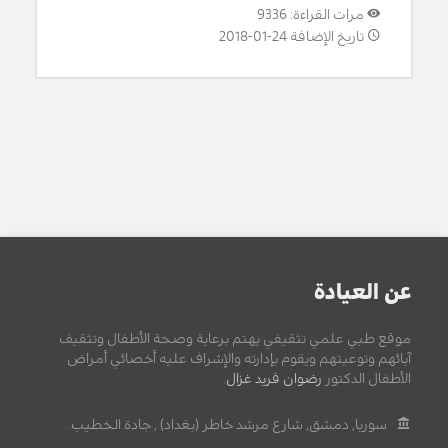
مرات القراءة: 9336
تاريخ الإضافة 24-01-2018
عن العيادة
موقع طبي علمي تثقيفي يهتم برعاية وصحة الأطفال وتثقيف
آبائهم وتوعيتهم ويقوم بإدارته والإشراف عليه أخصائي أمراض
الأطفال الدكتور
رضوان فريد غزال
.
سوريا, دمشق, شارع مرشد خاطر (بغداد) , جادة الخطيب.