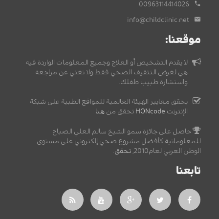
00963114414026
info@childclinic.net
موقعنا:
لا يقدم التشخيص أو العلاج وجميع المعلومات الواردة فيه
هي لغرض التثقيف الصحي فقط ولا تغني عن مراجعة
واستشارة طبيب طفلك.
يحقق معايير الهيئة العالمية للمواقع الطبية على شبكة
الإنترنت
HONcode
تحقق من
هنا
حاصل على جائزة سمو الشيخ سالم العلي الصباح
للمعلوماتية كأفضل مشروع صحي إلكتروني على مستوى
الوطن العربي لعام2010,
تحقق
.
تابعنا