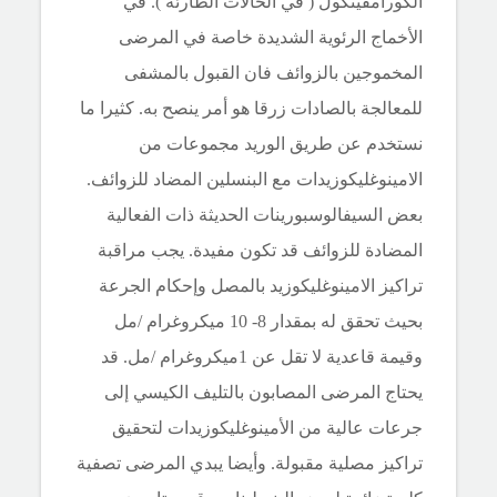
الكورامفينكول ( في الحالات الطارئة ). في
الأخماج الرئوية الشديدة خاصة في المرضى
المخموجين بالزوائف فان القبول بالمشفى
للمعالجة بالصادات زرقا هو أمر ينصح به. كثيرا ما
نستخدم عن طريق الوريد
مجموعات من
الامينوغليكوزيدات مع البنسلين المضاد للزوائف.
بعض السيفالوسبورينات الحديثة ذات الفعالية
المضادة للزوائف قد تكون مفيدة. يجب مراقبة
تراكيز الامينوغليكوزيد بالمصل وإحكام الجرعة
بحيث تحقق له بمقدار 8- 10 ميكروغرام /مل
وقيمة قاعدية لا تقل عن 1ميكروغرام /مل. قد
يحتاج المرضى المصابون بالتليف الكيسي إلى
جرعات عالية من الأمينوغليكوزيدات لتحقيق
تراكيز مصلية مقبولة. وأيضا يبدي المرضى تصفية