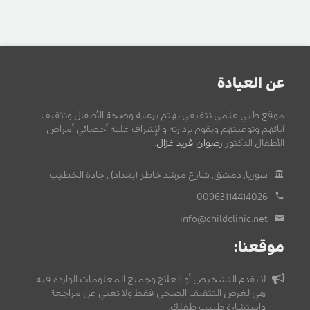
عن العيادة
موقع طبي علمي تثقيفي يهتم برعاية وصحة الأطفال وتثقيف
آبائهم وتوعيتهم ويقوم بإدارته والإشراف عليه أخصائي أمراض
الأطفال الدكتور
رضوان فريد غزال
.
سوريا, دمشق, شارع مرشد خاطر (بغداد) , جادة الخطيب.
00963114414026
info@childclinic.net
موقعنا:
لا يقدم التشخيص أو العلاج وجميع المعلومات الواردة فيه
هي لغرض التثقيف الصحي فقط ولا تغني عن مراجعة
واستشارة طبيب طفلك.