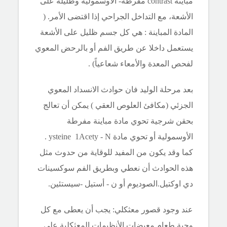
مباينة contrast مفرطة- الاوسمولية وظليلة على
الأشعة، مع التداخل الجراحي إذا اقتضى الأمر. (
المادة المباينة : هي كل جسم ظليل على الأشعة
يستعمل داخلا عن طريق الفم أو بالرحض المعوي
لفحص المعدة والأمعاء شعاعياً) .
بعد مرحلة الوليد فان حوادث الانسداد المعوي
الجزئي (مكافئ العلوص العقي ) يمكن أن تعالج
بحقن شرجية تحوي مادة مباينة مفرطة
الأوسمولية أو تحوي مادة ysteine 1Acety - N .
كما وقد يكون من المفيد للوقاية من حدوث مثل
هذه الحوادث أن نعطي وبطريق الفم سوكسينات
دي اوكتيل.الصوديوم أو ن - أستيل -سيستئين.
عند وجود قصور معثكلي: يجب أن يعطى مع كل
وجبة طعام معيضات الأنظيمات المعثكلية على