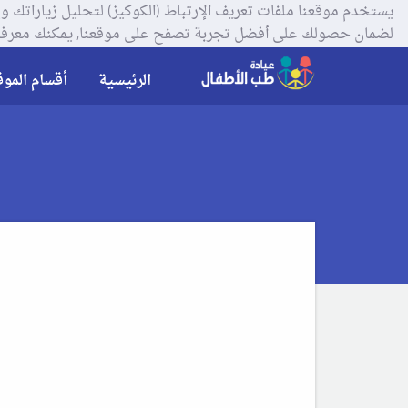
لضمان حصولك على أفضل تجربة تصفح على موقعنا, يمكنك معرفة
الرئيسية
أقسام الموق