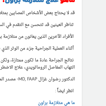
قد لا يحتاج بعض الأشخاص المصابين بمتلازم
تناظر العينين قد تتحسن مع التقدم في السن
الأفراد الآخرين الذين يعانون من متلازمة 
أثناء العملية الجراحية جزء من الوتر الذي ي
نتائج الجراحة عادة ما تكون ممتازة، ولكن
التهاب المفاصل الروماتويدي، علاج الاضط
الدكتور رضوان غزال MD, FAAP- مصدر المعلومات - rarediseases.org- آخر تحديث 17/1/2018
انظر ايضاً :
ما هي متلازمة براون