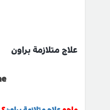
علاج متلازمة براون
me
ماهو
علاج متلازمة براون
؟