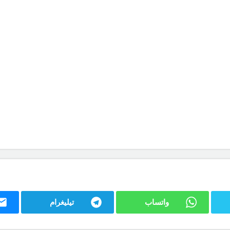
واتساب
تيليغرام