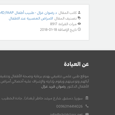
كاتب المقال:
د.رضوان غزال - طبيب أطفال MD,FAAP
تصنيف المقال:
الامراض العصبية عند الاطفال
مرات القراءة: 8917
تاريخ الإضافة 18-01-2018
عن العيادة
موقع طبي علمي تثقيفي يهتم برعاية وصحة الأطفال وتثقيف
آبائهم وتوعيتهم ويقوم بإدارته والإشراف عليه أخصائي أمراض
الأطفال الدكتور
رضوان فريد غزال
.
سوريا, دمشق, شارع مرشد خاطر (بغداد) , جادة الخطيب.
00963114414026
info@childclinic.net