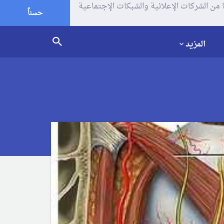
يف الإرتباط (الكوكيز) لتحليل زياراتك وإستخدامك للموقع و تتم مشاركة بعض المعلومات مع Google وغيرها من الشركات الإعلانية والشبكات الإجتماعية
حسناً
المزيد