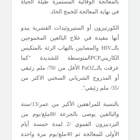
بالمعالجة الوقائية المستمرة طيلة الحياة
في نهاية المعالجة للخمج الحاد.
الكورتيزون أو
الستيروئيدات القشرية يبدو
أنها مفيدة في علاج البالغين المخموجين
بالــ
HIV
والمصابين ب
التهاب الرئة بالمتكيس
الكاريني
PCP
المتوسطة للشديدة "كما
عرفت بالــ
PaO2
الأقل من /70/ ملم زئبقي
أو المدروج الشرياني السخني الاكثر من
/35/ ملم زئبقي".
بالنسبة للمراهقين الأكبر من عمر/13/سنة
والبالغين يوصى بالجرعة 80ملغ/يوم من
البردنيزون الفموي /2 لمدة خمسة أيام
الأولى للمعالجة ثم 40ملغ/يوم مرة واحدة