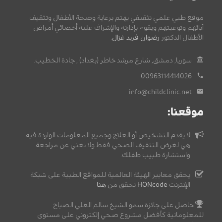
موقع طبي علمي تثقيفي يهتم برعاية وصحة الأطفال وتثقيف
آبائهم وتوعيتهم ويقوم بإدارته والإشراف عليه أخصائي أمراض
الأطفال الدكتور
رضوان فريد غزال
.
سوريا, دمشق, شارع مرشد خاطر (بغداد) , جادة الخطيب.
00963114414026
info@childclinic.net
موقعنا:
لا يقدم التشخيص أو العلاج وجميع المعلومات الواردة فيه
هي لغرض التثقيف الصحي فقط ولا تغني عن مراجعة
واستشارة طبيب طفلك.
يحقق معايير الهيئة العالمية للمواقع الطبية على شبكة
الإنترنت
HONcode
تحقق من
هنا
حاصل على جائزة سمو الشيخ سالم العلي الصباح
للمعلوماتية كأفضل مشروع صحي إلكتروني على مستوى