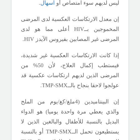
ليس لديهم سوء امتصاص أو
اسهال
.
إن معدل الارتكاسات العكسية لدى المرضى
المخموجين بــ
HIV
أعلى مما هو لدى
المرضى غير
المصابين بفيروس الآيدز
HIV.
إذا كانت الارتكاسات العكسية غير شديدة،
فيستطب إكمال العلاج، لأن 50% من
المرضى الذين لديهم ارتكاسات عكسية قد
عولجوا لاحقا بنجاح بالــ
TMP-SMX.
إن البينتاميدين (4ملغ/كغ/يوم من الملح
والذي يعطي مرة واحدة يوميا) هو الدواء
البديل بالنسبة للأطفال والبالغين الذين لا
يستطيعون تحمل الــ
TMP-SMX
أو بالنسبة