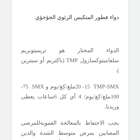
دواء فطور
المتكيس
الرئوي
الجؤجؤي
الدواء المختار هو
تريميتوبريم
سلفاميتوكسازول
TMP
(باكتريم أو سبترين
).
TMP-SMX
ا
15- 20ملغ/كغ/يوم و
SMX
ا
75-
100ملغ/كغ/يوم/ 4 أي كل 6ساعات يعطى
وريديا.
يجب الاحتفاظ بالمعالجة الفمويةللمرضى
المصابين بمرض متوسط الشدة والذين