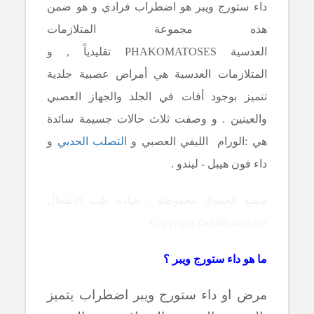
داء ستورج ويبر هو اضطراب فرادي و هو ضمن
هذه مجموعة
المتلازمات
العدسية PHAKOMATOSES
تقليدياً ,
و
المتلازمات العدسية هي أمراض عصبية جلدية
تتميز بوجود أفات في الجلد والجهاز العصبي
والعينين . و وصفت ثلاث حالات جسيمة سائدة
هي :الورام
الليفي العصبي و
التصلب الحدبي
و
داء فون هيبل - ليندو .
جميع الحقوق محفوظة - عيادة طب الأطفال
Copyright ©childclinic.net
ما هو داء ستورج ويبر ؟
مرض او داء ستورج ويبر اضطراب يتميز