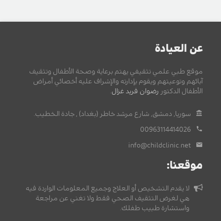
عن العيادة
موقع طبي علمي تثقيفي يهتم برعاية وصحة الأطفال وتثقيف
آبائهم وتوعيتهم ويقوم بإدارته والإشراف عليه أخصائي أمراض
الأطفال الدكتور
رضوان فريد غزال
.
سوريا, دمشق, شارع مرشد خاطر (بغداد) , جادة الخطيب.
00963114414026
info@childclinic.net
موقعنا:
لا يقدم التشخيص أو العلاج وجميع المعلومات الواردة فيه
هي لغرض التثقيف الصحي فقط ولا تغني عن مراجعة
واستشارة طبيب طفلك.