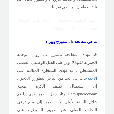
ثلث الاطفال المرضى
تقريباً .
جميع الحقوق محفوظة - عيادة طب الأطفال
Copyright ©childclinic.net
ما هي معالجة داء ستورج ويبر ؟
قد تؤدي المعالجة بالليزر إلى زوال الوحمة
الخمرية لكنها لا تؤثر على الخلل الوظيفي العصبي
المستبطن . قد تؤدي السيطرة المثالية على
الاختلاج
ات إلى الحد من
التأخر التطوري اللاحق .
إن استئصال نصف الكرة المخية
Hemispherectomy
مثار جدل . وهو يؤدي إذا تم
خلال السنة الأولى من العمر إلى منع ترقي
التخلف العقلي عن طريق السيطرة على