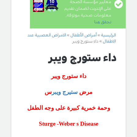
معايير مؤسسة الصحة
على الإنترنت لضمان تقديم
معلومات صحية موثوقة,
تحقق هنا
.
الرئيسية
أمراض الأطفال
الامراض العصبية عند
الاطفال
داء ستورج ويبر
داء ستورج ويبر
داء ستورج ويبر
مرض
ستيرج ويبر
س
وحمة خمرية كبيرة على وجه الطفل
Sturge -Weber s Disease