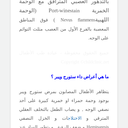
بالتدهور العصبي المترافق مع الوحمة
الخمرية
Port-wine
(الوحمة
stain
اللهبية
)
Nevus flammens
فوق المناطق
المعصبة بالفرع
الأول من العصب مثلث التوائم
على الوحه.
جميع الحقوق محفوظة - عيادة طب الأطفال
Copyright ©childclinic.net
ما هي أعراض داء ستورج ويبر ؟
يتظاهر الأطفال المصابون بمرض
ستورج ويبر
بوجود وحمة حمراء او خمرية كبيرة على أحد
نصفي الوجه , و يصاب الطفل بالتخلف العقلي
المترقي و
الاختلاج
ات و الخزل النصفي
Hemiparesis
و ضعف الرؤية , و يتطور الساد عند