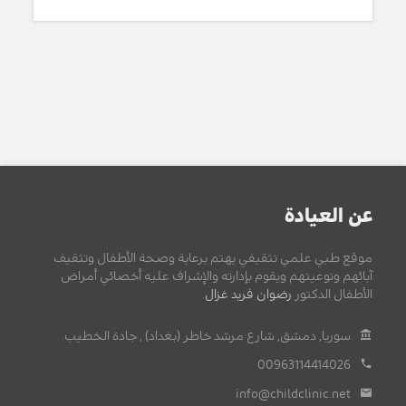
عن العيادة
موقع طبي علمي تثقيفي يهتم برعاية وصحة الأطفال وتثقيف
آبائهم وتوعيتهم ويقوم بإدارته والإشراف عليه أخصائي أمراض
الأطفال الدكتور
رضوان فريد غزال
.
سوريا, دمشق, شارع مرشد خاطر (بغداد) , جادة الخطيب.
00963114414026
info@childclinic.net