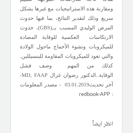
ومقارنة هذه الاستراتيجيات مع غيرها بشكل
سريع وذلك لتقدير النتائج، بما فيها حدوث
المرض الوليدي
المسبب بــ(
GBS
)، حدوث
الارتكاسات العكسية للوقاية المضادة
للميكروبات ونشوء الأخماج ماحول الولادة
والتي تعود للميكروبات المقاومة للبنسيللين.
كذلك من المهم وصف فشل
الوقاية..
الدكتور رضوان غزال
MD, FAAP
-
آ
خر تحديث03
.20
01
.
19 - مصدر المعلومات
redbook-APP
:
انظر ايضاً :