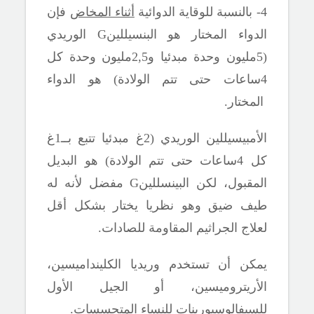
4- بالنسبة للوقاية الدوائية
أثناء المخاض
فإن
الدواء المختار هو البنسيللين
G
الوريدي
(5مليون وحدة مبدئيا و2,5مليون وحدة كل
4ساعات حتى تتم الولادة) هو الدواء
المختار.
الأمبيسيللين الوريدي (2غ مبدئيا تتبع بــ1غ
كل 4ساعات حتى تتم الولادة) هو البديل
المقبول، لكن البينسللين
G
مفضل لأنه له
طيف ضيق وهو نظريا يختار بشكل
أقل
لعلاج الجراثيم المقاومة للصادات.
يمكن أن تستخدم وريديا الكلينداميسين،
الأريتروميسين، أو الجيل الأول
للسيفالوسبورينات للنساء المتحسسات.