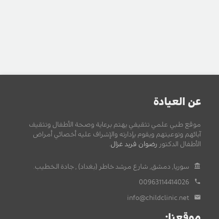
عن العيادة
موقع طبي علمي تثقيفي يهتم برعاية وصحة الأطفال وتثقيف
آبائهم وتوعيتهم ويقوم بإدارته والإشراف عليه أخصائي أمراض
الأطفال الدكتور
رضوان فريد غزال
.
سوريا, دمشق, شارع مرشد خاطر (بغداد) , جادة الخطيب.
00963114414026
info@childclinic.net
موقعنا: