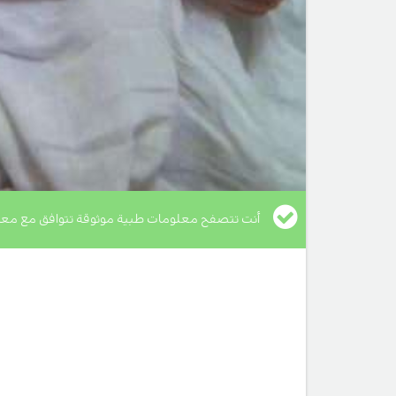
أنت تتصفح معلومات طبية موثوقة تتوافق مع معا