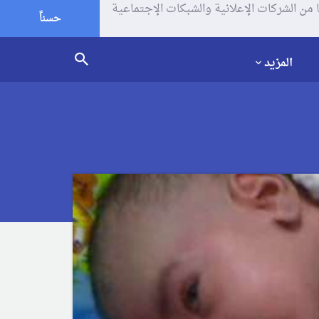
يف الإرتباط (الكوكيز) لتحليل زياراتك وإستخدامك للموقع و تتم مشاركة بعض المعلومات مع Google وغيرها من الشركات الإعلانية والشبكات الإجتماعية
حسناً
المزيد