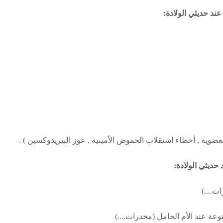
 عند
حديثي الولادة
:
عضوية , أخطاء استقلاب الحموض الأمينية , عوز البيريدوكسين ) .
د
حديثي الولادة
:
ت....)
نوعة عند الأم الحامل (مخدرات....)