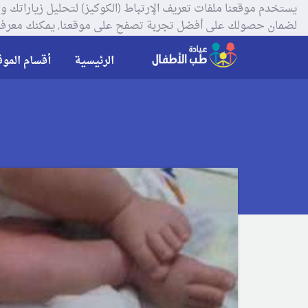
لضمان حصولك على أفضل تجربة تصفح على موقعنا, يمكنك معرفة
الرئيسية
أقسام الموق