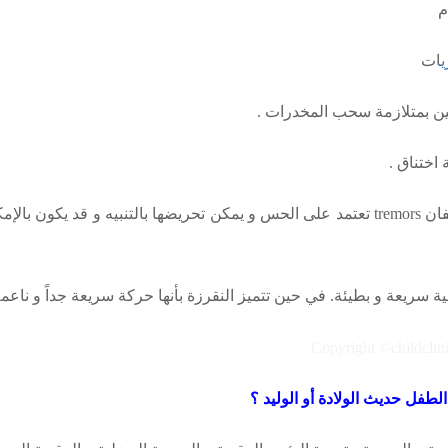
م
ات
ين بمتلازمة سحب المخدرات .
 اختناق .
فان
tremors
تعتمد على الحس و
يمكن تحريضها بالتنبيه و قد يكون بال
 سريعة و بطيئة. في حين تتميز النقرزة بأنها حركة سريعة جداً و ناعم
لطفل حديث الولادة أو الوليد ؟