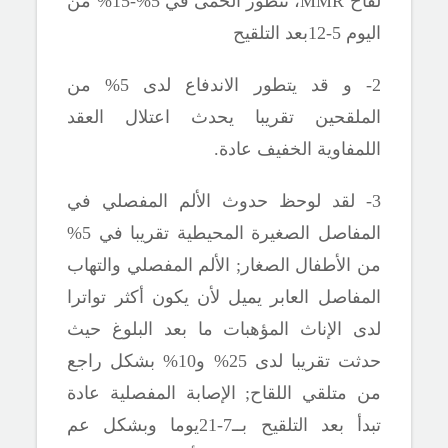
لقاح
MMR
، تتطور الحمى في 5%-15% من
اليوم 5-12بعد التلقيح
2- و قد يتطور الاندفاع لدى 5% من
الملقحين تقريبا يحدث اعتلال
العقد
اللمفاوية الخفيف عادة.
3
- لقد لوحظ حدوث الألم المفصلي في
المفاصل الصغيرة المحيطية تقريبا في 5%
من الأطفال الصغار
;
الألم المفصلي والتهاب
المفاصل العابر يميل لأن يكون أكثر تواترا
لدى الإناث المؤهبات ما بعد البلوغ حيث
حدثت تقريبا لدى 25% و10% بشكل راجع
من متلقي اللقاح
;
الإصابة المفصلية عادة
تبدأ بعد التلقيح بــ7-21يوما وبشكل عم