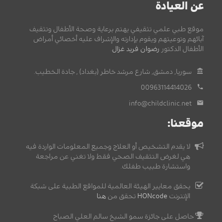
عن العيادة
موقع طبي علمي تثقيفي يهتم برعاية وصحة الأطفال وتثقيف
آبائهم وتوعيتهم ويقوم بإدارته والإشراف عليه أخصائي أمراض
الأطفال الدكتور
رضوان فريد غزال
.
سوريا, دمشق, شارع مرشد خاطر (بغداد) , جادة الخطيب.
00963114414026
info@childclinic.net
موقعنا:
لا يقدم التشخيص أو العلاج وجميع المعلومات الواردة فيه
هي لغرض التثقيف الصحي فقط ولا تغني عن مراجعة
واستشارة طبيب طفلك.
يحقق معايير الهيئة العالمية للمواقع الطبية على شبكة
الإنترنت
HONcode
تحقق من
هنا
حاصل على جائزة سمو الشيخ سالم العلي الصباح