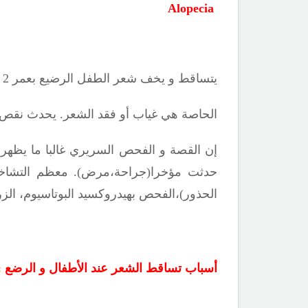
Alopecia
يتساقط و يخف شعر الطفل الرضيع بعمر 2 الى3 شهور بشكل طبيعي و يعود للنمو لوحده.
الحاصة هي غياب أو فقد الشعر. يحدث نقص 
إن القصة و الفحص السريري غالبا ما يظهر
حدثت مؤخرا(جراحة،مرض). معظم التشاخ
الحذور)،الفحص بهيدروكسيد البوتاسيوم، الزر
أسباب تساقط الشعر عند الأطفال و الرضع :