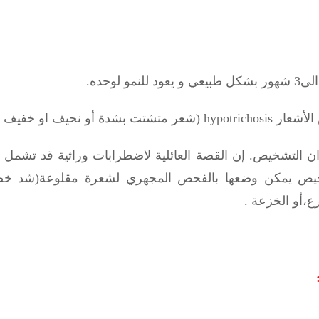
الأشعار
hypotrichosis
(شعر متشتت بشدة أو نحيف او خفيف )مع
ان التشخيص. إن القصة العائلية لاضطرابات وراثية قد تشم
يص يمكن وضعها بالفحص المجهري لشعرة مقلوعة(شد خ
ع،أو الخزعة .