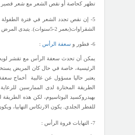
تظهر كحاصة أو نقص الشعر مع شعر قصير هش 
5- إن نقص تجدد الشعر في فترة الطفولة 
الشقراوات(بعمر 2-5سنوات). يتبدى المرض لديهن بحاصة منتشرة أو بقعية، فقد واضح لنمو الشعر، وشعر سهل النتف من الفروة .
6- فطور و
سعفة الرأس
:
يمكن أن تحدث سعفة الرأس مع تقشر لويح
الرئيسية، خاصة في حال كان المريض يستخد
يعتبر حاليا مسؤول عن غالبية أخماج سعفة 
الطريقة المختارة لدى الممارسين للرعاية 
بهيدروكسيد البوتاسيوم، لكن هذه الطريقة
للفطر الجلدي. يكون الارتكاس التهابيا، ويكو
7- التهابات فروة الرأس :