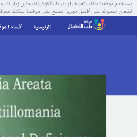
لضمان حصولك على أفضل تجربة تصفح على موقعنا, يمكنك معرفة
الرئيسية
أقسام الموق