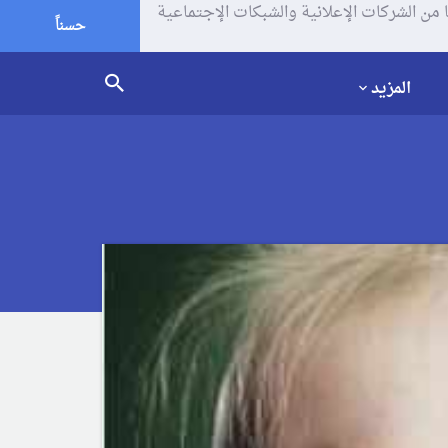
يف الإرتباط (الكوكيز) لتحليل زياراتك وإستخدامك للموقع و تتم مشاركة بعض المعلومات مع Google وغيرها من الشركات الإعلانية والشبكات الإجتماعية
حسناً
المزيد