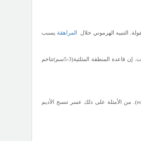
ة. التنبيه الهرموني خلال
المراهقة
يسبب
2- الحاصة المثلثية الشكل الولادية التي تتوضع فوق الدرز الجبهي الصدغي قد لا تلاحظ حتى عمر 2-3سنوات. إن قاعدة المنطقة المثلثية(3-5سم)تتاخم
e
). من الأمثلة على ذلك عسر تنسج
الأديم