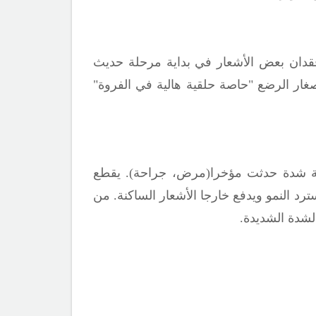
دان بعض الأشعار في بداية مرحلة حديث
صغار الرضع "حاصة حلقية هالية في الفروة"
 شدة حدثت مؤخرا(مرض، جراحة). يقطع
أكثر وضوحا خلال 2-4أشهر فيما بعد عندما يسترد النمو ويدفع خارجا الأشعار الساكنة. من
لشدة الشديدة.