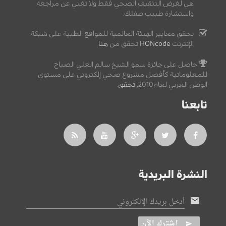
هي لغرض التثقيف الصحي فقط ولا تغني عن مراجعة
واستشارة طبيب طفلك.
يحقق معايير الهيئة العالمية للمواقع الطبية على شبكة
الإنترنت
HONcode
تحقق من
هنا
حاصل على جائزة سمو الشيخ سالم العلي الصباح
للمعلوماتية كأفضل مشروع صحي إلكتروني على مستوى
الوطن العربي لعام2010,
تحقق
.
تابعنا
النشرة البريدية
أدخل بريدك الإلكتروني
اشترك الآن