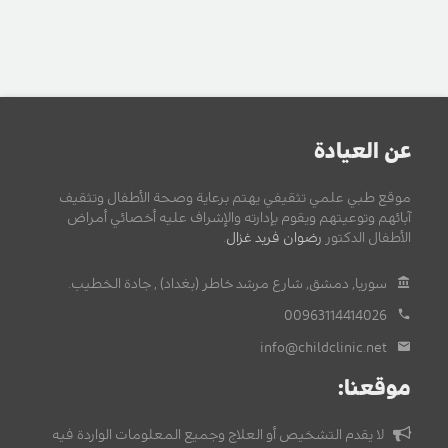
عن العيادة
موقع طبي علمي تثقيفي يهتم برعاية وصحة الأطفال وتثقيف
آبائهم وتوعيتهم ويقوم بإدارته والإشراف عليه أخصائي أمراض
الأطفال الدكتور
رضوان فريد غزال
.
سوريا, دمشق, شارع مرشد خاطر (بغداد) , جادة الخطيب.
00963114414026
info@childclinic.net
موقعنا:
لا يقدم التشخيص أو العلاج وجميع المعلومات الواردة فيه