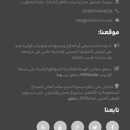
سوريا, دمشق, شارع مرشد خاطر (بغداد) , جادة الخطيب.
00963114414026
info@childclinic.net
موقعنا:
لا يقدم التشخيص أو العلاج وجميع المعلومات الواردة فيه
هي لغرض التثقيف الصحي فقط ولا تغني عن مراجعة
واستشارة طبيب طفلك.
يحقق معايير الهيئة العالمية للمواقع الطبية على شبكة
الإنترنت
HONcode
تحقق من
هنا
حاصل على جائزة سمو الشيخ سالم العلي الصباح
للمعلوماتية كأفضل مشروع صحي إلكتروني على مستوى
الوطن العربي لعام2010,
تحقق
.
تابعنا