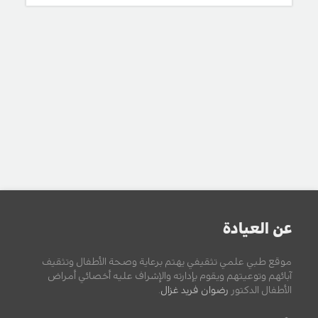
عن العيادة
موقع طبي علمي تثقيفي يهتم برعاية وصحة الأطفال وتثقيف
آبائهم وتوعيتهم ويقوم بإدارته والإشراف عليه أخصائي أمراض
الأطفال الدكتور
رضوان فريد غزال
.