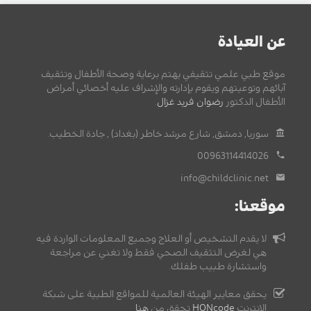
عن العيادة
موقع طبي علمي تثقيفي يهتم برعاية وصحة الأطفال وتثقيف
آبائهم وتوعيتهم ويقوم بإدارته والإشراف عليه أخصائي أمراض
الأطفال الدكتور
رضوان فريد غزال
.
سوريا, دمشق, شارع مرشد خاطر (بغداد) , جادة الخطيب.
00963114414026
info@childclinic.net
موقعنا:
لا يقدم التشخيص أو العلاج وجميع المعلومات الواردة فيه
هي لغرض التثقيف الصحي فقط ولا تغني عن مراجعة
واستشارة طبيب طفلك.
يحقق معايير الهيئة العالمية للمواقع الطبية على شبكة
الإنترنت
HONcode
تحقق من
هنا