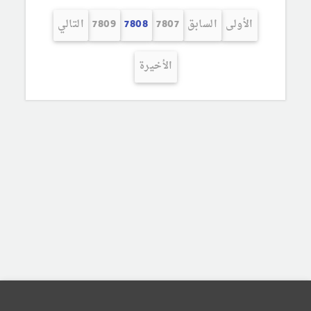
الأولى
السابق
7807
7808
7809
التالي
الأخيرة