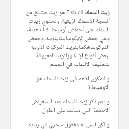
زيت السمك
Fish oil
هو زيت مشتق من
أنسجة الأسماك الزيتية. وتحتوي زيوت
السمك على
أحماض أوميجا -3 الدهنية
،
وهي
حمض الإيكوسابنتاينويك
وحمض
الدوكوساهكساينويك
المركبات الأولية
لبعض أنواع
الإيكاوزانويد
المعروفة
بتخفيف
الالتهاب
في الجسم
و المكون الاهم في زيت السمك هو
الاوميجا 3
و يتم ذكر زيت السمك عند استعراض
الاطعمة التي تساعد على الطول
و لكن ليس له مفعول سحري في زيادة