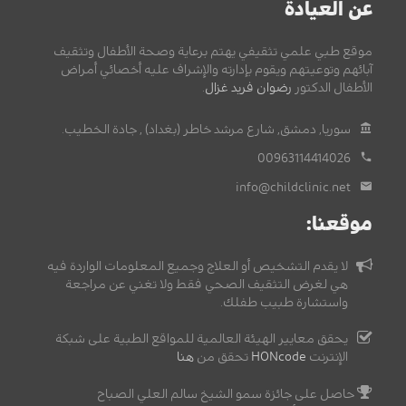
عن العيادة
موقع طبي علمي تثقيفي يهتم برعاية وصحة الأطفال وتثقيف
آبائهم وتوعيتهم ويقوم بإدارته والإشراف عليه أخصائي أمراض
الأطفال الدكتور
رضوان فريد غزال
.
سوريا, دمشق, شارع مرشد خاطر (بغداد) , جادة الخطيب.
00963114414026
info@childclinic.net
موقعنا:
لا يقدم التشخيص أو العلاج وجميع المعلومات الواردة فيه
هي لغرض التثقيف الصحي فقط ولا تغني عن مراجعة
واستشارة طبيب طفلك.
يحقق معايير الهيئة العالمية للمواقع الطبية على شبكة
الإنترنت
HONcode
تحقق من
هنا
حاصل على جائزة سمو الشيخ سالم العلي الصباح