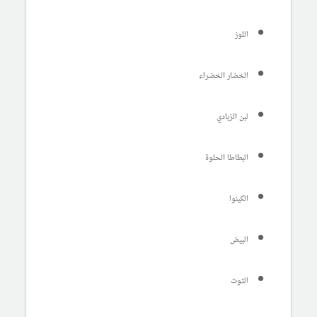
اللوز
الخضار الخضراء
لبن الزبادي
البطاطا الحلوة
الكينوا
البيض
التوت