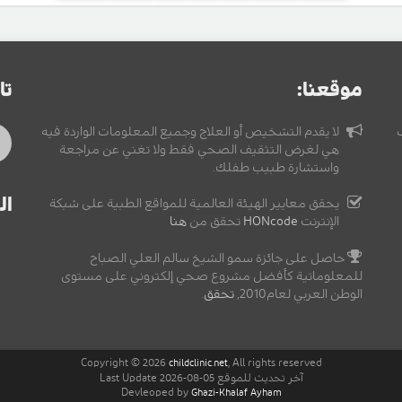
موقعنا:
تا
لا يقدم التشخيص أو العلاج وجميع المعلومات الواردة فيه
هي لغرض التثقيف الصحي فقط ولا تغني عن مراجعة
واستشارة طبيب طفلك.
ال
يحقق معايير الهيئة العالمية للمواقع الطبية على شبكة
الإنترنت
HONcode
تحقق من
هنا
حاصل على جائزة سمو الشيخ سالم العلي الصباح
للمعلوماتية كأفضل مشروع صحي إلكتروني على مستوى
الوطن العربي لعام2010,
تحقق
.
Copyright © 2026
, All rights reserved
childclinic.net
آخر تحديث للموقع 05-08-2026 Last Update
Devleoped by
Ghazi-Khalaf Ayham