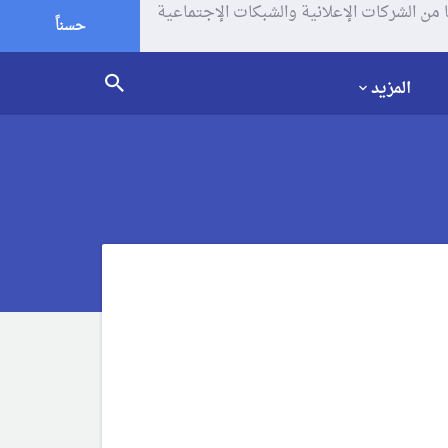
يف الإرتباط (الكوكيز) لتحليل زياراتك وإستخدامك للموقع و تتم مشاركة بعض المعلومات مع Google وغيرها من الشركات الإعلانية والشبكات الإجتماعية
حسناً
المزيد