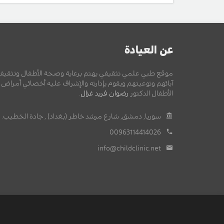
عن العيادة
موقع طبي علمي تثقيفي يهتم برعاية وصحة الأطفال وتثقيف
آبائهم وتوعيتهم ويقوم بإدارته والإشراف عليه أخصائي أمراض
الأطفال الدكتور
رضوان فريد غزال
.
سوريا, دمشق, شارع مرشد خاطر (بغداد) , جادة الخطيب.
00963114414026
info@childclinic.net