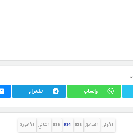
ى:
واتساب
تيليغرام
الأولى
السابق
933
934
935
التالي
الأخيرة