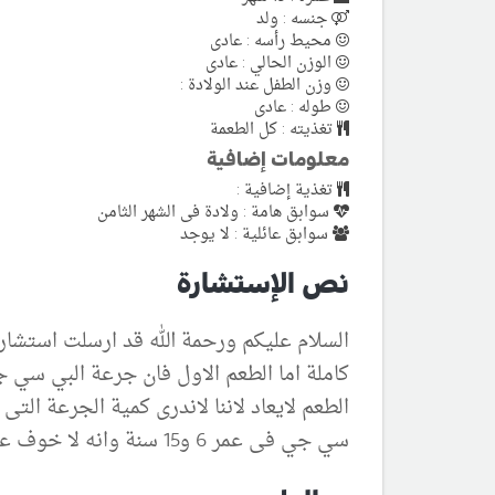
جنسه : ولد
محيط رأسه : عادى
الوزن الحالي : عادى
وزن الطفل عند الولادة :
طوله : عادى
تغذيته : كل الطعمة
معلومات إضافية
تغذية إضافية :
سوابق هامة : ولادة فى الشهر الثامن
سوابق عائلية : لا يوجد
نص الإستشارة
كاملة اما الطعم الاول فان جرعة البي سي ج
الطعم لايعاد لاننا لاندرى كمية الجرعة الت
سي جي فى عمر 6 و15 سنة وانه لا خوف عليه مع العلم ان صحته العامة بخير والحمد لله فما رايكم فى كلام الدكتور ولكم الشكر