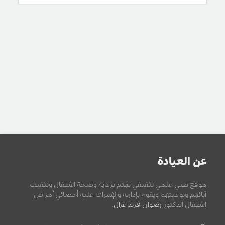
عن العيادة
موقع طبي علمي تثقيفي يهتم برعاية وصحة الأطفال وتثقيف
آبائهم وتوعيتهم ويقوم بإدارته والإشراف عليه أخصائي أمراض
الأطفال الدكتور
رضوان فريد غزال
.