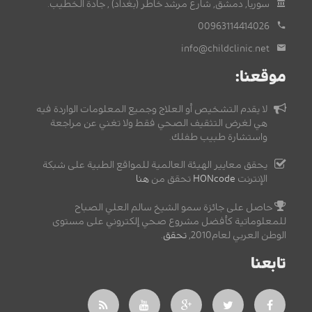
سوريا, دمشق, شارع مرشد خاطر (بغداد) , جادة الخطيب.
00963114414026
info@childclinic.net
موقعنا:
لا يقدم التشخيص أو العلاج وجميع المعلومات الواردة فيه
هي لغرض التثقيف الصحي فقط ولا تغني عن مراجعة
واستشارة طبيب طفلك.
يحقق معايير الهيئة العالمية للمواقع الطبية على شبكة
الإنترنت
HONcode
تحقق من
هنا
حاصل على جائزة سمو الشيخ سالم العلي الصباح
للمعلوماتية كأفضل مشروع صحي إلكتروني على مستوى
الوطن العربي لعام2010,
تحقق
.
تابعنا