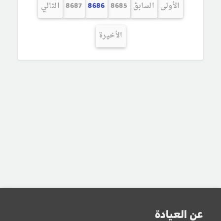
الأولى
السابق
8685
8686
8687
التالي
الأخيرة
عن العيادة