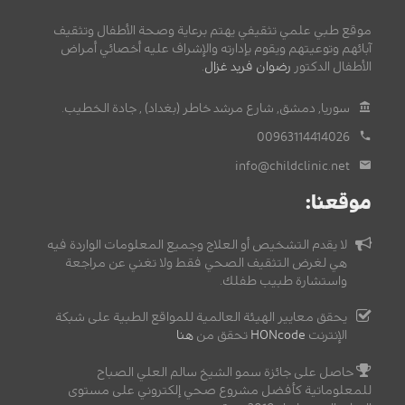
موقع طبي علمي تثقيفي يهتم برعاية وصحة الأطفال وتثقيف
آبائهم وتوعيتهم ويقوم بإدارته والإشراف عليه أخصائي أمراض
الأطفال الدكتور
رضوان فريد غزال
.
سوريا, دمشق, شارع مرشد خاطر (بغداد) , جادة الخطيب.
00963114414026
info@childclinic.net
موقعنا:
لا يقدم التشخيص أو العلاج وجميع المعلومات الواردة فيه
هي لغرض التثقيف الصحي فقط ولا تغني عن مراجعة
واستشارة طبيب طفلك.
يحقق معايير الهيئة العالمية للمواقع الطبية على شبكة
الإنترنت
HONcode
تحقق من
هنا
حاصل على جائزة سمو الشيخ سالم العلي الصباح
للمعلوماتية كأفضل مشروع صحي إلكتروني على مستوى