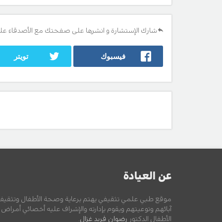
شارك الإستشارة و انشرها على صفحتك مع الأصدقاء عل
فيسبوك
تويتر
عن العيادة
موقع طبي علمي تثقيفي يهتم برعاية وصحة الأطفال وتثقيف
آبائهم وتوعيتهم ويقوم بإدارته والإشراف عليه أخصائي أمراض
الأطفال الدكتور
رضوان فريد غزال
.