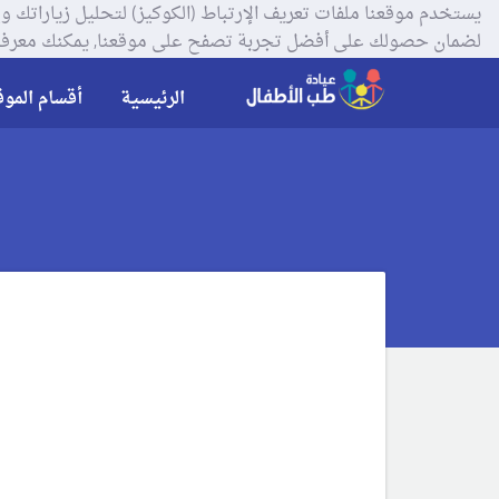
لضمان حصولك على أفضل تجربة تصفح على موقعنا, يمكنك معرفة
الرئيسية
أقسام الموق