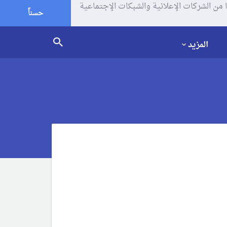
يف الإرتباط (الكوكيز) لتحليل زياراتك وإستخدامك للموقع و تتم مشاركة بعض المعلومات مع Google وغيرها من الشركات الإعلانية والشبكات الإجتماعية
حسناً
المزيد