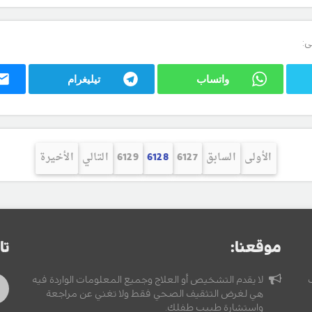
ى:
واتساب
تيليغرام
الأولى
السابق
6127
6128
6129
التالي
الأخيرة
موقعنا:
تا
لا يقدم التشخيص أو العلاج وجميع المعلومات الواردة فيه
هي لغرض التثقيف الصحي فقط ولا تغني عن مراجعة
واستشارة طبيب طفلك.