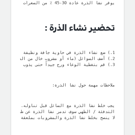
يوفر نشا الذرة عادة 30-45 ٪ من السعرات الحرارية اليومية للفرد. 
تحضير نشاء الذرة :
1.) ضع نشاء الذرة في حاوية جافة ونظيفة 
2.) أضف السوائل (ماء أو مشروب خال من السكر) إلى الحاوية
3.) قم بتغطية الوعاء ورج جيداً حتى يذوب نشا الذرة في المحلول
ملاحظات مهمة حول نشا الذرة:
يجب خلط نشا الذرة مع السائل قبل تناوله.
التدفئة / الطهي سوف تدمر نشا الذرة عن طريق كسرها
لا ينصح بخلط نشا الذرة والمشروبات بملعقة لانه سوف