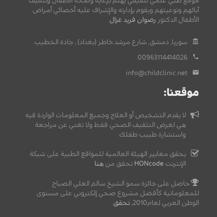
موقع طبي علمي تثقيفي يهتم برعاية وصحة الأطفال وتثقيف
آبائهم وتوعيتهم ويقوم بإدارته والإشراف عليه أخصائي أمراض
الأطفال الدكتور
رضوان فريد غزال
.
سوريا, دمشق, شارع مرشد خاطر (بغداد) , جادة الخطيب.
00963114414026
info@childclinic.net
موقعنا:
لا يقدم التشخيص أو العلاج وجميع المعلومات الواردة فيه
هي لغرض التثقيف الصحي فقط ولا تغني عن مراجعة
واستشارة طبيب طفلك.
يحقق معايير الهيئة العالمية للمواقع الطبية على شبكة
الإنترنت
HONcode
تحقق من
هنا
حاصل على جائزة سمو الشيخ سالم العلي الصباح
للمعلوماتية كأفضل مشروع صحي إلكتروني على مستوى
الوطن العربي لعام2010,
تحقق
.