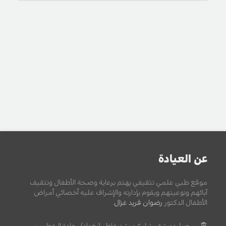
عن العيادة
موقع طبي علمي تثقيفي يهتم برعاية وصحة الأطفال وتثقيف
آبائهم وتوعيتهم ويقوم بإدارته والإشراف عليه أخصائي أمراض
الأطفال الدكتور
رضوان فريد غزال
.
سوريا, دمشق, شارع مرشد خاطر (بغداد) , جادة الخطيب.