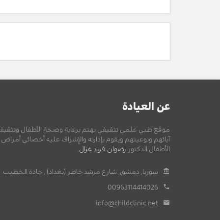
عن العيادة
موقع طبي علمي تثقيفي يهتم برعاية وصحة الأطفال وتثقيف
آبائهم وتوعيتهم ويقوم بإدارته والإشراف عليه أخصائي أمراض
الأطفال الدكتور
رضوان فريد غزال
.
سوريا, دمشق, شارع مرشد خاطر (بغداد) , جادة الخطيب.
00963114414026
info@childclinic.net