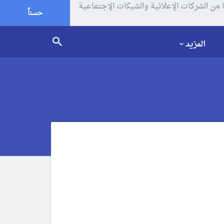
يف الإرتباط (الكوكيز) لتحليل زياراتك وإستخدامك للموقع و تتم مشاركة بعض المعلومات مع Google وغيرها من الشركات الإعلانية والشبكات الإجتماعية
حسناً
المزيد