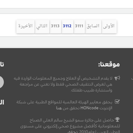
الأولى
السابق
3111
3112
3113
التالي
الأخيرة
موقعنا:
تا
لا يقدم التشخيص أو العلاج وجميع المعلومات الواردة فيه
هي لغرض التثقيف الصحي فقط ولا تغني عن مراجعة
واستشارة طبيب طفلك.
ال
يحقق معايير الهيئة العالمية للمواقع الطبية على شبكة
الإنترنت
HONcode
تحقق من
هنا
حاصل على جائزة سمو الشيخ سالم العلي الصباح
للمعلوماتية كأفضل مشروع صحي إلكتروني على مستوى
الوطن العربي لعام2010,
تحقق
.