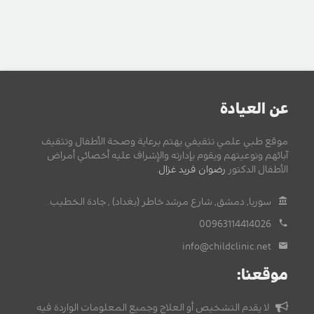
عن العيادة
موقع طبي علمي تثقيفي يهتم برعاية وصحة الأطفال وتثقيف
آبائهم وتوعيتهم ويقوم بإدارته والإشراف عليه أخصائي أمراض
الأطفال الدكتور
رضوان فريد غزال
.
سوريا, دمشق, شارع مرشد خاطر (بغداد) , جادة الخطيب.
00963114414026
info@childclinic.net
موقعنا:
لا يقدم التشخيص أو العلاج وجميع المعلومات الواردة فيه