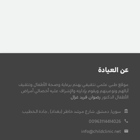
عن العيادة
موقع طبي علمي تثقيفي يهتم برعاية وصحة الأطفال وتثقيف
آبائهم وتوعيتهم ويقوم بإدارته والإشراف عليه أخصائي أمراض
الأطفال الدكتور
رضوان فريد غزال
.
سوريا, دمشق, شارع مرشد خاطر (بغداد) , جادة الخطيب.
00963114414026
info@childclinic.net